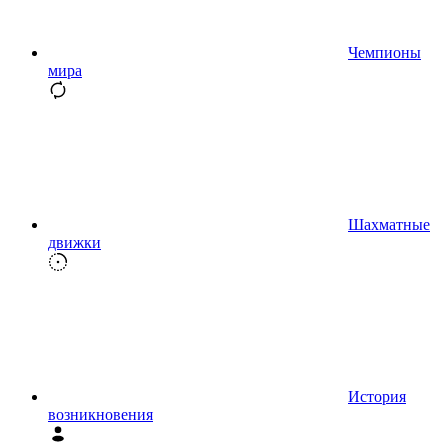
Чемпионы
мира
Шахматные
движки
История
возникновения