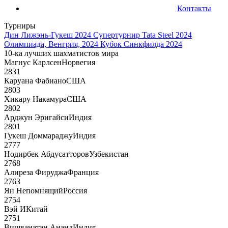
Контакты
Турниры
Дин Лижэнь-Гукеш 2024
Супертурнир Tata Steel 2024
Олимпиада, Венгрия, 2024
Кубок Синкфилда 2024
10-ка лучших шахматистов мира
Магнус Карлсен
Норвегия
2831
Каруана Фабиано
США
2803
Хикару Накамура
США
2802
Арджун Эригайси
Индия
2801
Гукеш Доммараджу
Индия
2777
Нодирбек Абдусатторов
Узбекистан
2768
Алиреза Фируджа
Франция
2763
Ян Непомнящий
Россия
2754
Вэй И
Китай
2751
Вишванатан Ананд
Индия