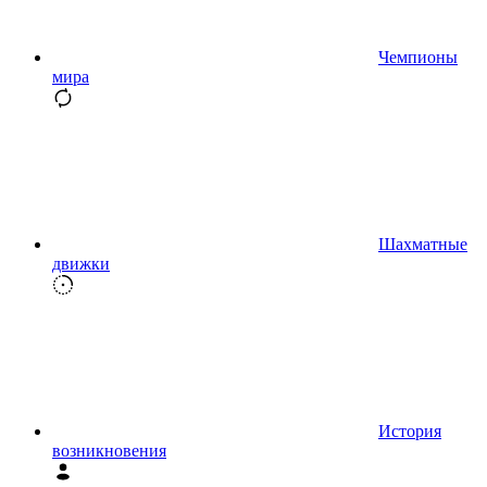
Чемпионы
мира
Шахматные
движки
История
возникновения