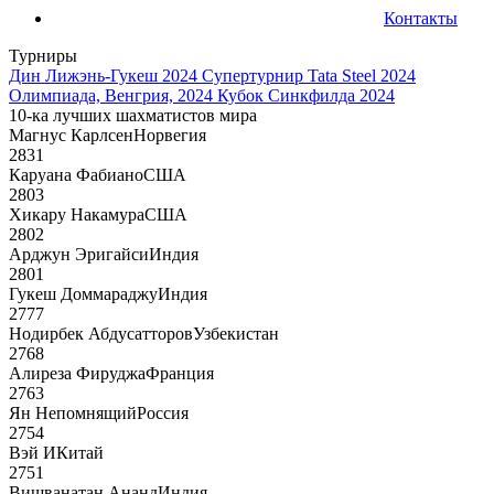
Контакты
Турниры
Дин Лижэнь-Гукеш 2024
Супертурнир Tata Steel 2024
Олимпиада, Венгрия, 2024
Кубок Синкфилда 2024
10-ка лучших шахматистов мира
Магнус Карлсен
Норвегия
2831
Каруана Фабиано
США
2803
Хикару Накамура
США
2802
Арджун Эригайси
Индия
2801
Гукеш Доммараджу
Индия
2777
Нодирбек Абдусатторов
Узбекистан
2768
Алиреза Фируджа
Франция
2763
Ян Непомнящий
Россия
2754
Вэй И
Китай
2751
Вишванатан Ананд
Индия