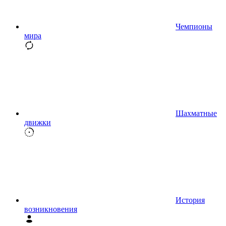
Чемпионы
мира
Шахматные
движки
История
возникновения