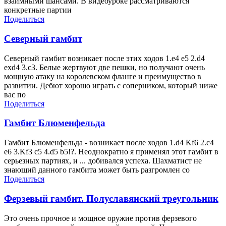
взаимными шансами. В видеоуроке рассматриваются
конкретные партии
Поделиться
Северный гамбит
Северный гамбит возникает после этих ходов 1.e4 e5 2.d4
exd4 3.c3. Белые жертвуют две пешки, но получают очень
мощную атаку на королевском фланге и преимущество в
развитии. Дебют хорошо играть с соперником, который ниже
вас по
Поделиться
Гамбит Блюменфельда
Гамбит Блюменфельда - возникает после ходов 1.d4 Kf6 2.c4
e6 3.Kf3 c5 4.d5 b5!?. Неоднократно я применял этот гамбит в
серьезных партиях, и ... добивался успеха. Шахматист не
знающий данного гамбита может быть разгромлен со
Поделиться
Ферзевый гамбит. Полуславянский треугольник
Это очень прочное и мощное оружие против ферзевого