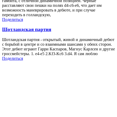
гамбита, с отличной динамичной позицией. Черные
расставляют свои пешки на полях d4-c6-e6, что дает им
возможность маневрировать в дебюте, и при случае
переходить в голландскую,
Поделиться
Шотландская партия
Шотландская партия - открытый, живой и динамичный дебют
с борьбой в центре и со взаимными шансами у обеих сторон.
Этот дебют играют Гарри Каспаров, Магнус Карлсен и другие
гроссмейстеры. 1. е4-е5 2.Kf3-Kc6 3.d4. Я сам люблю
Поделиться