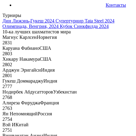
Контакты
Турниры
Дин Лижэнь-Гукеш 2024
Супертурнир Tata Steel 2024
Олимпиада, Венгрия, 2024
Кубок Синкфилда 2024
10-ка лучших шахматистов мира
Магнус Карлсен
Норвегия
2831
Каруана Фабиано
США
2803
Хикару Накамура
США
2802
Арджун Эригайси
Индия
2801
Гукеш Доммараджу
Индия
2777
Нодирбек Абдусатторов
Узбекистан
2768
Алиреза Фируджа
Франция
2763
Ян Непомнящий
Россия
2754
Вэй И
Китай
2751
Вишванатан Ананд
Индия