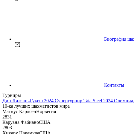
Биография ша
Контакты
Турниры
Дин Лижэнь-Гукеш 2024
Супертурнир Tata Steel 2024
Олимпиад
10-ка лучших шахматистов мира
Магнус Карлсен
Норвегия
2831
Каруана Фабиано
США
2803
Хикару Накамура
США