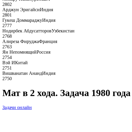
2802
Арджун Эригайси
Индия
2801
Гукеш Доммараджу
Индия
2777
Нодирбек Абдусатторов
Узбекистан
2768
Алиреза Фируджа
Франция
2763
Ян Непомнящий
Россия
2754
Вэй И
Китай
2751
Вишванатан Ананд
Индия
2750
Мат в 2 хода. Задача 1980 года
Задачи онлайн