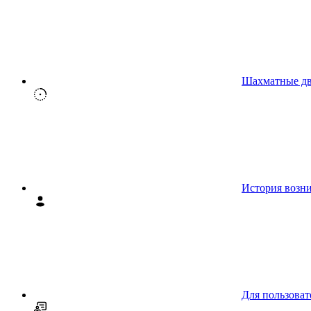
Шахматные д
История возн
Для пользоват