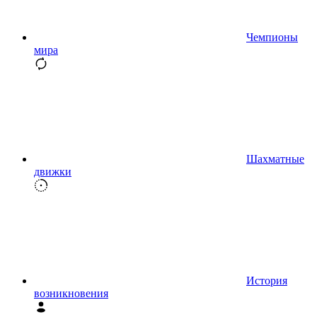
Чемпионы
мира
Шахматные
движки
История
возникновения