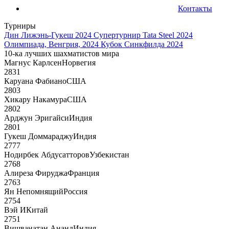
Контакты
Турниры
Дин Лижэнь-Гукеш 2024
Супертурнир Tata Steel 2024
Олимпиада, Венгрия, 2024
Кубок Синкфилда 2024
10-ка лучших шахматистов мира
Магнус Карлсен
Норвегия
2831
Каруана Фабиано
США
2803
Хикару Накамура
США
2802
Арджун Эригайси
Индия
2801
Гукеш Доммараджу
Индия
2777
Нодирбек Абдусатторов
Узбекистан
2768
Алиреза Фируджа
Франция
2763
Ян Непомнящий
Россия
2754
Вэй И
Китай
2751
Вишванатан Ананд
Индия