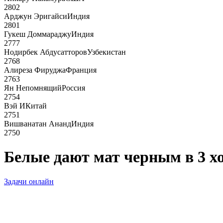
2802
Арджун Эригайси
Индия
2801
Гукеш Доммараджу
Индия
2777
Нодирбек Абдусатторов
Узбекистан
2768
Алиреза Фируджа
Франция
2763
Ян Непомнящий
Россия
2754
Вэй И
Китай
2751
Вишванатан Ананд
Индия
2750
Белые дают мат черным в 3 х
Задачи онлайн