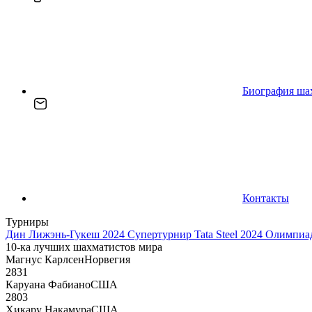
Биография ша
Контакты
Турниры
Дин Лижэнь-Гукеш 2024
Супертурнир Tata Steel 2024
Олимпиад
10-ка лучших шахматистов мира
Магнус Карлсен
Норвегия
2831
Каруана Фабиано
США
2803
Хикару Накамура
США