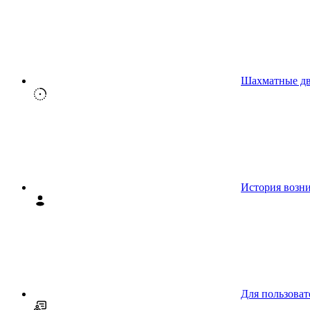
Шахматные д
История возн
Для пользоват