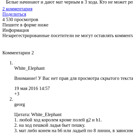
Белые начинают и дают мат черным в 3 хода. Кто не может ре
2
комментария
Поделиться
4 530 просмотров
Пишите в форме ниже
Информация
Незарегестрированные посетители не могут оставлять коммента
Комментарии
2
White_Elephant
Внимание! У Вас нет прав для просмотра скрытого текста
19 мая 2016 14:57
+3
georg
Цитата: White_Elephant
1. любой ход королем кроме полей g2 и h1.
2. на ход пешкой ладья бьет пешку.
3. мат либо конем на b6 или ладьей по 8 линии, в зависим