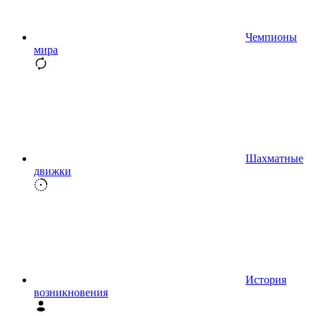
Чемпионы
мира
Шахматные
движки
История
возникновения