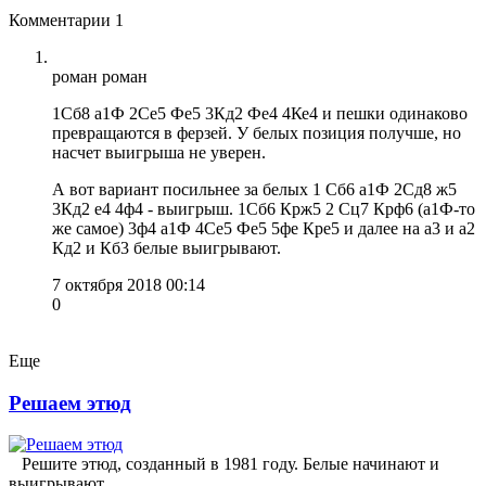
Комментарии
1
роман роман
1Сб8 а1Ф 2Се5 Фе5 3Кд2 Фе4 4Ке4 и пешки одинаково
превращаются в ферзей. У белых позиция получше, но
насчет выигрыша не уверен.
А вот вариант посильнее за белых 1 Сб6 а1Ф 2Сд8 ж5
3Кд2 е4 4ф4 - выигрыш. 1Сб6 Крж5 2 Сц7 Крф6 (а1Ф-то
же самое) 3ф4 а1Ф 4Се5 Фе5 5фе Кре5 и далее на а3 и а2
Кд2 и Кб3 белые выигрывают.
7 октября 2018 00:14
0
Еще
Решаем этюд
Решите этюд, созданный в 1981 году. Белые начинают и
выигрывают.