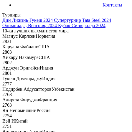
Контакты
Турниры
Дин Лижэнь-Гукеш 2024
Супертурнир Tata Steel 2024
Олимпиада, Венгрия, 2024
Кубок Синкфилда 2024
10-ка лучших шахматистов мира
Магнус Карлсен
Норвегия
2831
Каруана Фабиано
США
2803
Хикару Накамура
США
2802
Арджун Эригайси
Индия
2801
Гукеш Доммараджу
Индия
2777
Нодирбек Абдусатторов
Узбекистан
2768
Алиреза Фируджа
Франция
2763
Ян Непомнящий
Россия
2754
Вэй И
Китай
2751
Вишванатан Ананд
Индия