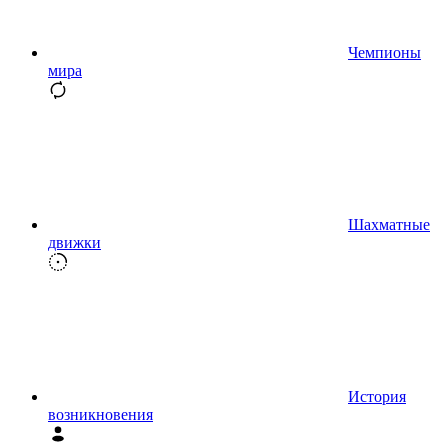
Чемпионы
мира
Шахматные
движки
История
возникновения