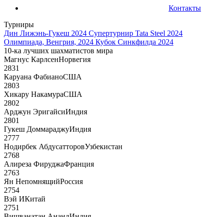
Контакты
Турниры
Дин Лижэнь-Гукеш 2024
Супертурнир Tata Steel 2024
Олимпиада, Венгрия, 2024
Кубок Синкфилда 2024
10-ка лучших шахматистов мира
Магнус Карлсен
Норвегия
2831
Каруана Фабиано
США
2803
Хикару Накамура
США
2802
Арджун Эригайси
Индия
2801
Гукеш Доммараджу
Индия
2777
Нодирбек Абдусатторов
Узбекистан
2768
Алиреза Фируджа
Франция
2763
Ян Непомнящий
Россия
2754
Вэй И
Китай
2751
Вишванатан Ананд
Индия