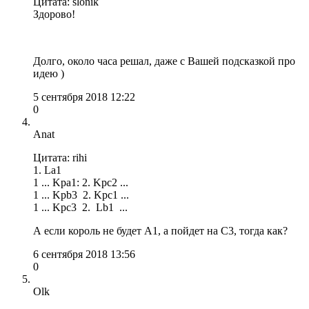
Цитата: slonik
Здорово!
Долго, около часа решал, даже с Вашей подсказкой про
идею )
5 сентября 2018 12:22
0
Anat
Цитата: rihi
1. La1
1 ... Kpa1: 2. Kpc2 ...
1 ... Kpb3 2. Kpc1 ...
1 ... Kpc3 2. Lb1 ...
А если король не будет A1, а пойдет на С3, тогда как?
6 сентября 2018 13:56
0
Olk