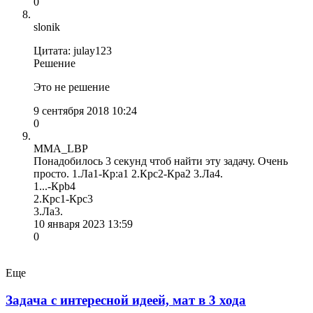
0
slonik
Цитата: julay123
Решение
Это не решение
9 сентября 2018 10:24
0
MMA_LBP
Понадобилось 3 секунд чтоб найти эту задачу. Очень
просто. 1.Ла1-Кр:а1 2.Крс2-Кра2 3.Ла4.
1...-Крb4
2.Крс1-Крс3
3.Ла3.
10 января 2023 13:59
0
Еще
Задача с интересной идеей, мат в 3 хода