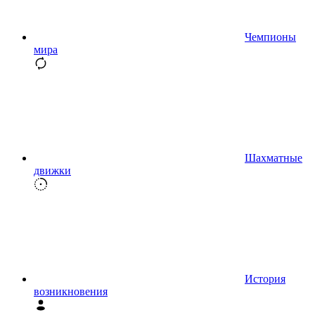
Чемпионы
мира
Шахматные
движки
История
возникновения