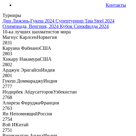
Контакты
Турниры
Дин Лижэнь-Гукеш 2024
Супертурнир Tata Steel 2024
Олимпиада, Венгрия, 2024
Кубок Синкфилда 2024
10-ка лучших шахматистов мира
Магнус Карлсен
Норвегия
2831
Каруана Фабиано
США
2803
Хикару Накамура
США
2802
Арджун Эригайси
Индия
2801
Гукеш Доммараджу
Индия
2777
Нодирбек Абдусатторов
Узбекистан
2768
Алиреза Фируджа
Франция
2763
Ян Непомнящий
Россия
2754
Вэй И
Китай
2751
Вишванатан Ананд
Индия