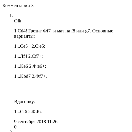
Комментарии
3
Olk
1.Сd4! Грозит Фf7+и мат на f8 или g7. Основные
варианты:
1...Сe5+ 2.C:e5;
1...Лf4 2.Cf7+;
1...Ke6 2.Ф:e6+;
1...Kbd7 2.Фf7+.
Вдогонку:
1...Сf6 2.Ф:f6.
9 сентября 2018 11:26
0