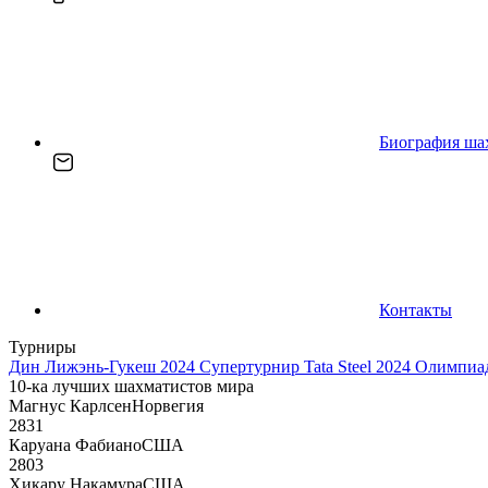
Биография ша
Контакты
Турниры
Дин Лижэнь-Гукеш 2024
Супертурнир Tata Steel 2024
Олимпиад
10-ка лучших шахматистов мира
Магнус Карлсен
Норвегия
2831
Каруана Фабиано
США
2803
Хикару Накамура
США