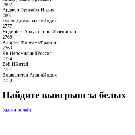
2802
Арджун Эригайси
Индия
2801
Гукеш Доммараджу
Индия
2777
Нодирбек Абдусатторов
Узбекистан
2768
Алиреза Фируджа
Франция
2763
Ян Непомнящий
Россия
2754
Вэй И
Китай
2751
Вишванатан Ананд
Индия
2750
Найдите выигрыш за белых
Задачи онлайн