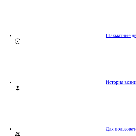
Шахматные д
История возн
Для пользоват