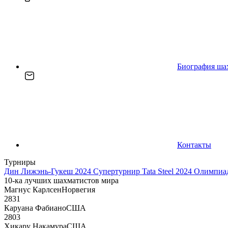
Биография ша
Контакты
Турниры
Дин Лижэнь-Гукеш 2024
Супертурнир Tata Steel 2024
Олимпиад
10-ка лучших шахматистов мира
Магнус Карлсен
Норвегия
2831
Каруана Фабиано
США
2803
Хикару Накамура
США