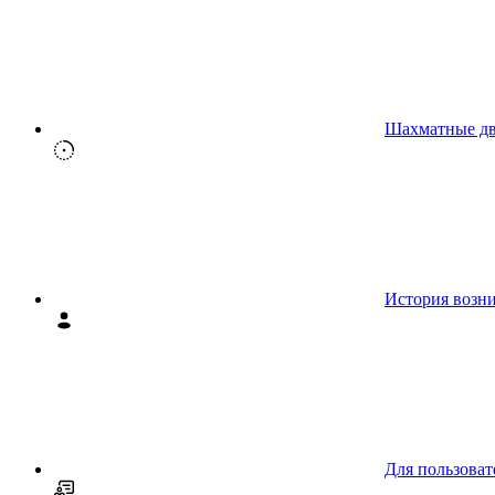
Шахматные д
История возн
Для пользоват