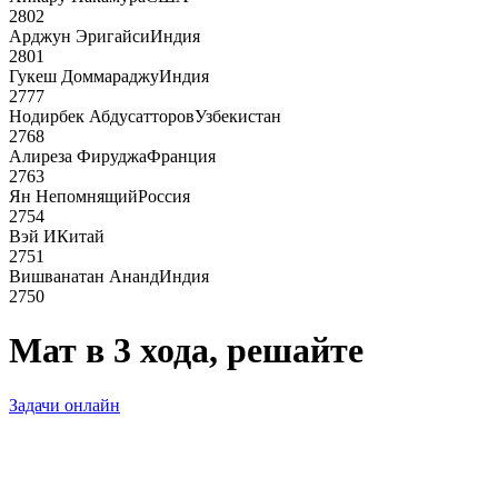
2802
Арджун Эригайси
Индия
2801
Гукеш Доммараджу
Индия
2777
Нодирбек Абдусатторов
Узбекистан
2768
Алиреза Фируджа
Франция
2763
Ян Непомнящий
Россия
2754
Вэй И
Китай
2751
Вишванатан Ананд
Индия
2750
Мат в 3 хода, решайте
Задачи онлайн