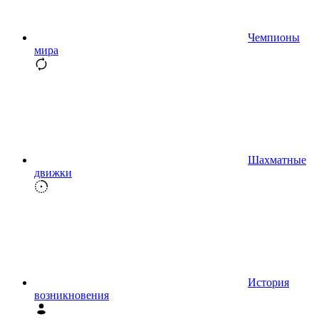
Чемпионы
мира
Шахматные
движки
История
возникновения