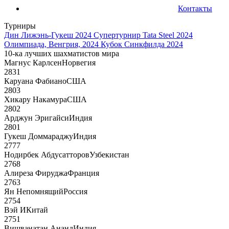
Контакты
Турниры
Дин Лижэнь-Гукеш 2024
Супертурнир Tata Steel 2024
Олимпиада, Венгрия, 2024
Кубок Синкфилда 2024
10-ка лучших шахматистов мира
Магнус Карлсен
Норвегия
2831
Каруана Фабиано
США
2803
Хикару Накамура
США
2802
Арджун Эригайси
Индия
2801
Гукеш Доммараджу
Индия
2777
Нодирбек Абдусатторов
Узбекистан
2768
Алиреза Фируджа
Франция
2763
Ян Непомнящий
Россия
2754
Вэй И
Китай
2751
Вишванатан Ананд
Индия