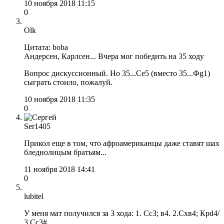
10 ноября 2018 11:15
0
Olk
Цитата: boba
Андерсен, Карлсен... Вчера мог победить на 35 ходу
Вопрос дискуссионный. Но 35...Сe5 (вместо 35...Фg1)
сыграть стоило, пожалуй.
10 ноября 2018 11:35
0
Ser1405
Прикол еще в том, что афроамериканцы даже ставят шах
бледнолицым братьям...
11 ноября 2018 14:41
0
lubitel
У меня мат получился за 3 хода: 1. Сс3; в4. 2.Схв4; Крd4/
3 Cc3#