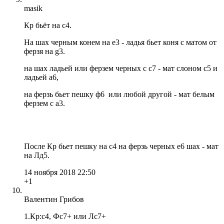
masik
Кр бьёт на с4.
На шах черным конем на е3 - ладья бьет коня с матом от
ферзя на g3.
на шах ладьей или ферзем черных с с7 - мат слоном с5 и
ладьей а6,
на ферзь бьет пешку ф6 или любой другой - мат белым
ферзем с а3.
После Кр бьет пешку на с4 на ферзь черных е6 шах - мат
на Лд5.
14 ноября 2018 22:50
+1
Валентин Грибов
1.Кр:с4, Фс7+ или Лс7+