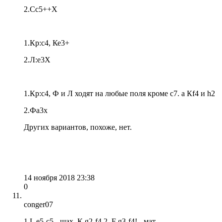
2.Сс5++Х
1.Кр:с4, Ке3+
2.Л:е3Х
1.Кр:с4, Ф и Л ходят на любые поля кроме с7. а Кf4 и h2
2.Фа3х
Других вариантов, похоже, нет.
14 ноября 2018 23:38
0
conger07
1.L e5-c5 - шах. К g2-f4 2. F g3-f4! - мат.