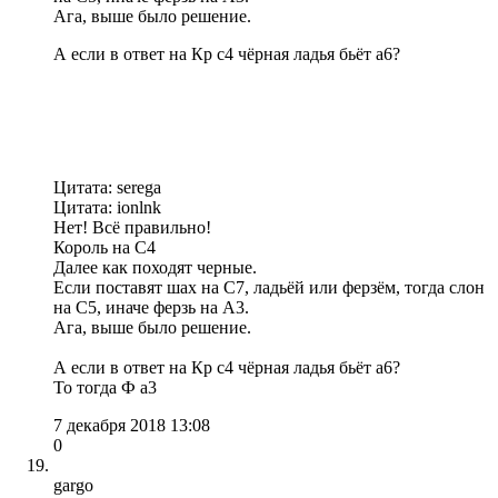
Ага, выше было решение.
А если в ответ на Кр с4 чёрная ладья бьёт а6?
Цитата: serega
Цитата: ionlnk
Нет! Всё правильно!
Король на С4
Далее как походят черные.
Если поставят шах на С7, ладьёй или ферзём, тогда слон
на С5, иначе ферзь на А3.
Ага, выше было решение.
А если в ответ на Кр с4 чёрная ладья бьёт а6?
То тогда Ф а3
7 декабря 2018 13:08
0
gargo