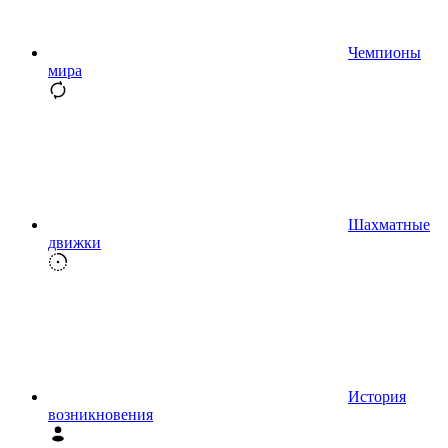
Чемпионы
мира
Шахматные
движки
История
возникновения