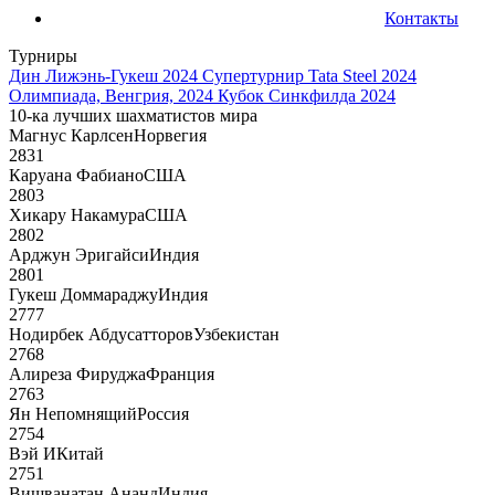
Контакты
Турниры
Дин Лижэнь-Гукеш 2024
Супертурнир Tata Steel 2024
Олимпиада, Венгрия, 2024
Кубок Синкфилда 2024
10-ка лучших шахматистов мира
Магнус Карлсен
Норвегия
2831
Каруана Фабиано
США
2803
Хикару Накамура
США
2802
Арджун Эригайси
Индия
2801
Гукеш Доммараджу
Индия
2777
Нодирбек Абдусатторов
Узбекистан
2768
Алиреза Фируджа
Франция
2763
Ян Непомнящий
Россия
2754
Вэй И
Китай
2751
Вишванатан Ананд
Индия