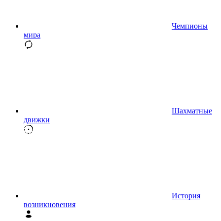
Чемпионы
мира
Шахматные
движки
История
возникновения