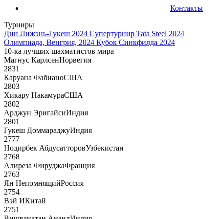
Контакты
Турниры
Дин Лижэнь-Гукеш 2024
Супертурнир Tata Steel 2024
Олимпиада, Венгрия, 2024
Кубок Синкфилда 2024
10-ка лучших шахматистов мира
Магнус Карлсен
Норвегия
2831
Каруана Фабиано
США
2803
Хикару Накамура
США
2802
Арджун Эригайси
Индия
2801
Гукеш Доммараджу
Индия
2777
Нодирбек Абдусатторов
Узбекистан
2768
Алиреза Фируджа
Франция
2763
Ян Непомнящий
Россия
2754
Вэй И
Китай
2751
Вишванатан Ананд
Индия