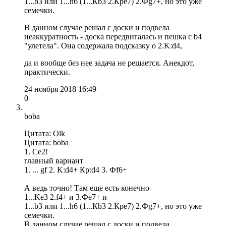
1...b3 или 1...h6 (1...Кb3 2.Крe7) 2.Фg7+, но это уже
семечки.
В данном случае решал с доски и подвела
неаккуратность - доска передвигалась и пешка с b4
"улетела". Она содержала подсказку о 2.K:d4,
да и вообще без нее задача не решается. Анекдот,
практически.
24 ноября 2018 16:49
0
boba
Цитата: Olk
Цитата: boba
1. Ce2!
главный вариант
1. ... gf 2. K:d4+ Кр:d4 3. Фf6+
А ведь точно! Там еще есть конечно
1...Ke3 2.f4+ и 3.Фe7+ и
1...b3 или 1...h6 (1...Кb3 2.Крe7) 2.Фg7+, но это уже
семечки.
В данном случае решал с доски и подвела