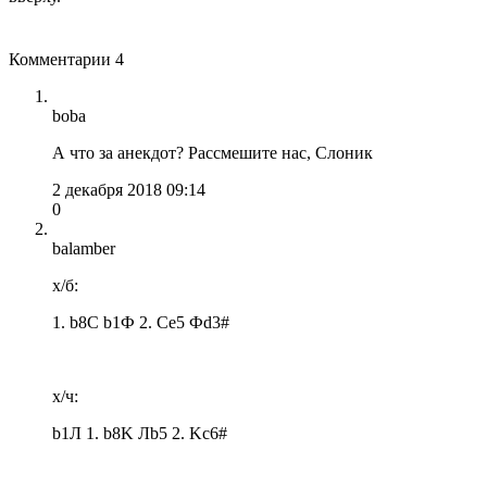
Комментарии
4
boba
А что за анекдот? Рассмешите нас, Слоник
2 декабря 2018 09:14
0
balamber
х/б:
1. b8C b1Ф 2. Ce5 Фd3#
х/ч:
b1Л 1. b8K Лb5 2. Kс6#