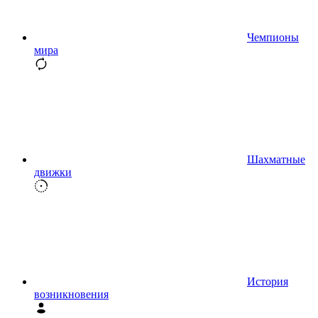
Чемпионы
мира
Шахматные
движки
История
возникновения