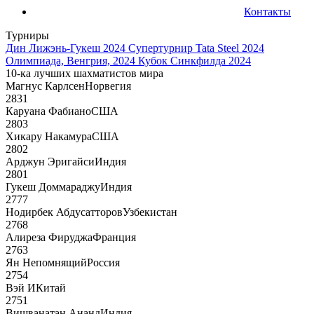
Контакты
Турниры
Дин Лижэнь-Гукеш 2024
Супертурнир Tata Steel 2024
Олимпиада, Венгрия, 2024
Кубок Синкфилда 2024
10-ка лучших шахматистов мира
Магнус Карлсен
Норвегия
2831
Каруана Фабиано
США
2803
Хикару Накамура
США
2802
Арджун Эригайси
Индия
2801
Гукеш Доммараджу
Индия
2777
Нодирбек Абдусатторов
Узбекистан
2768
Алиреза Фируджа
Франция
2763
Ян Непомнящий
Россия
2754
Вэй И
Китай
2751
Вишванатан Ананд
Индия