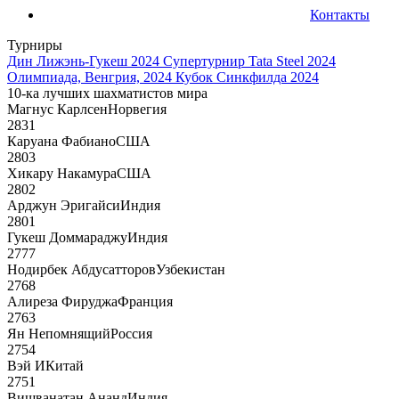
Контакты
Турниры
Дин Лижэнь-Гукеш 2024
Супертурнир Tata Steel 2024
Олимпиада, Венгрия, 2024
Кубок Синкфилда 2024
10-ка лучших шахматистов мира
Магнус Карлсен
Норвегия
2831
Каруана Фабиано
США
2803
Хикару Накамура
США
2802
Арджун Эригайси
Индия
2801
Гукеш Доммараджу
Индия
2777
Нодирбек Абдусатторов
Узбекистан
2768
Алиреза Фируджа
Франция
2763
Ян Непомнящий
Россия
2754
Вэй И
Китай
2751
Вишванатан Ананд
Индия