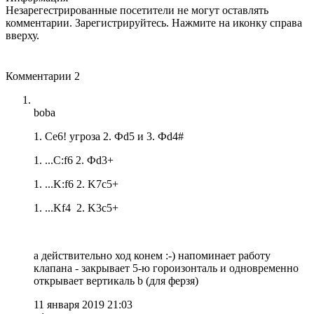
Незарегестрированные посетители не могут оставлять
комментарии. Зарегистрируйтесь. Нажмите на иконку справа
вверху.
Комментарии
2
boba
1. Ce6! угроза 2. Фd5 и 3. Фd4#
1. ...C:f6 2. Фd3+
1. ...K:f6 2. K7c5+
1. ...Kf4 2. K3c5+
а действительно ход конем :-) напоминает работу
клапана - закрывает 5-ю гороизонталь и одновременно
открывает вертикаль b (для ферзя)
11 января 2019 21:03