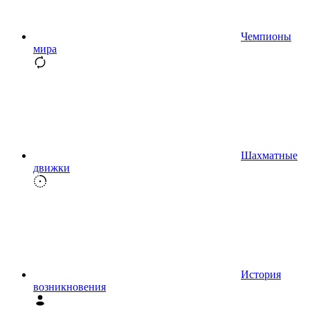
Чемпионы
мира
Шахматные
движки
История
возникновения