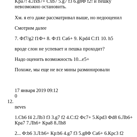
Kpa7! 4.Лхb7+ Cxb7 5.g7 f3 6.g8Ф f2! и пешку
невозможно остановить.
Хм. я его даже рассматривал выше, но недооценил
Смотрим далее
7. Фf7/g2 f1Ф+ 8. Ф:f1 Сa6+ 9. Kpd4 C:f1 10. h5
вроде слон не успевает и пешка проходит?
Надо оценить возможность 10...e5+
Похоже, мы еще не все мины разминировали
17 января 2019 09:12
0
neves
1.Сb6 f4 2.Лb3 f3 3.g7 f2 4.С:f2 Фc7+ 5.Крd3 Фd8 6.Лb6+
Крa7 7.Лh6+ Крa8 8.Лh8
2... Ф:b6 3.Л:b6+ Кр:b6 4.g7 f3 5.g8Ф Сa6+ 6.Крc3 f2