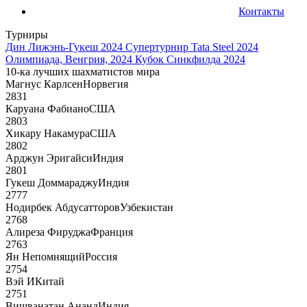
Контакты
Турниры
Дин Лижэнь-Гукеш 2024
Супертурнир Tata Steel 2024
Олимпиада, Венгрия, 2024
Кубок Синкфилда 2024
10-ка лучших шахматистов мира
Магнус Карлсен
Норвегия
2831
Каруана Фабиано
США
2803
Хикару Накамура
США
2802
Арджун Эригайси
Индия
2801
Гукеш Доммараджу
Индия
2777
Нодирбек Абдусатторов
Узбекистан
2768
Алиреза Фируджа
Франция
2763
Ян Непомнящий
Россия
2754
Вэй И
Китай
2751
Вишванатан Ананд
Индия