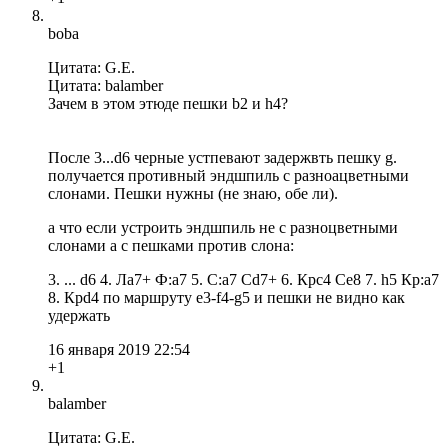
boba
Цитата: G.E.
Цитата: balamber
Зачем в этом этюде пешки b2 и h4?
После 3...d6 черные устпевают задержвть пешку g.
получается противный эндшпиль с разноацветными
слонами. Пешки нужны (не знаю, обе ли).
а что если устроить эндшпиль не с разноцветными
слонами а с пешками против слона:
3. ... d6 4. Лa7+ Ф:a7 5. C:a7 Cd7+ 6. Крc4 Ce8 7. h5 Кр:a7
8. Крd4 по маршруту e3-f4-g5 и пешки не видно как
удержать
16 января 2019 22:54
+1
balamber
Цитата: G.E.