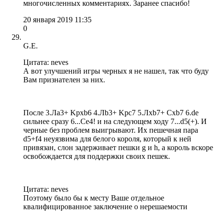
многочисленных комментариях. Заранее спасибо!
20 января 2019 11:35
0
G.E.
Цитата: neves
А вот улучшений игры черных я не нашел, так что буду
Вам признателен за них.
После 3.Ла3+ Kpxb6 4.Лb3+ Kpc7 5.Лхb7+ Cxb7 6.de
сильнее сразу 6...Се4! и на следующем ходу 7...d5(+). И
черные без проблем выигрывают. Их пешечная пара
d5+f4 неуязвима для белого короля, который к ней
привязан, слон задерживает пешки g и h, а король вскоре
освобождается для поддержки своих пешек.
Цитата: neves
Поэтому было бы к месту Ваше отдельное
квалифицированное заключение о нерешаемости