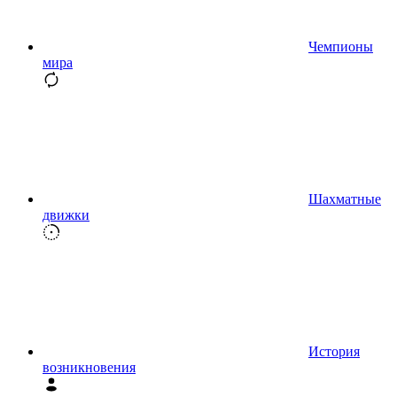
Чемпионы
мира
Шахматные
движки
История
возникновения