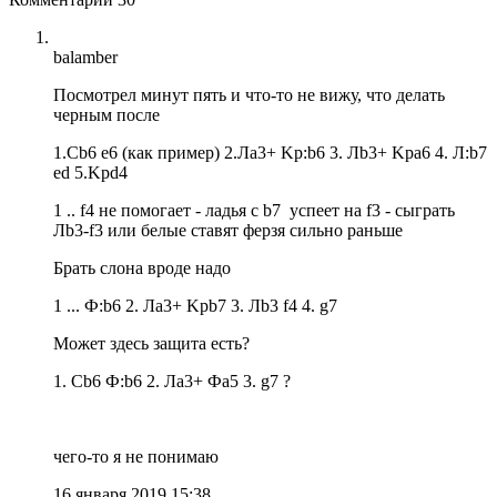
balamber
Посмотрел минут пять и что-то не вижу, что делать
черным после
1.Cb6 e6 (как пример) 2.Лa3+ Kp:b6 3. Лb3+ Kpa6 4. Л:b7
ed 5.Kpd4
1 .. f4 не помогает - ладья c b7 успеет на f3 - сыграть
Лb3-f3 или белые ставят ферзя сильно раньше
Брать слона вроде надо
1 ... Ф:b6 2. Лa3+ Kpb7 3. Лb3 f4 4. g7
Может здесь защита есть?
1. Сb6 Ф:b6 2. Лa3+ Фa5 3. g7 ?
чего-то я не понимаю
16 января 2019 15:38