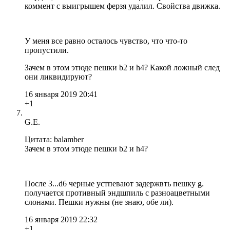
коммент с выигрышем ферзя удалил. Свойства движка.
У меня все равно осталось чувство, что что-то
пропустили.
Зачем в этом этюде пешки b2 и h4? Какой ложный след
они ликвидируют?
16 января 2019 20:41
+1
G.E.
Цитата: balamber
Зачем в этом этюде пешки b2 и h4?
После 3...d6 черные устпевают задержвть пешку g.
получается противный эндшпиль с разноацветными
слонами. Пешки нужны (не знаю, обе ли).
16 января 2019 22:32
+1