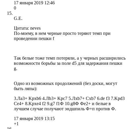
17 января 2019 12:46
0
G.E.
Цитата: neves
По-моему, в нем черные просто теряют темп при
проведении пешки f
Так белые тоже темп потеряли, а у черных расширились
возможности борьбы за поле d5 для задержания пешки
g.
Одно из возможных продолжений (без доски, могут
быть ляпы):
3.Ла3+ Kpxb6 4.Лb3+ Kpc7 5.Лхb7+ Cxb7 6.de f3 7.Kpd3
Ce4+ 8.Kpxe4 f2 9.g7 f1Ф 10.g8Ф Фе2+ и белые в
лучшем случае получают эндшпиль Ф+п против Ф.
17 января 2019 13:15
+1