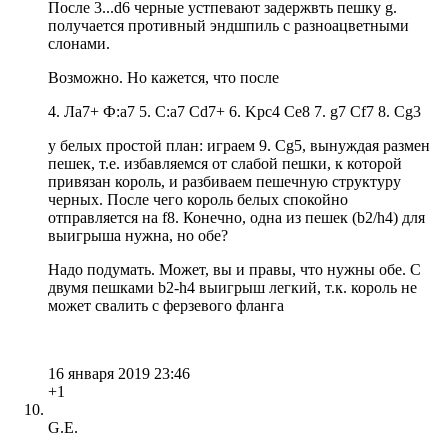
После 3...d6 черные устпевают задержвть пешку g.
получается противный эндшпиль с разноацветными
слонами.
Возможно. Но кажется, что после
4. Лa7+ Ф:a7 5. C:a7 Cd7+ 6. Kpc4 Ce8 7. g7 Cf7 8. Cg3
у белых простой план: играем 9. Cg5, вынуждая размен
пешек, т.е. избавляемся от слабой пешки, к которой
привязан король, и разбиваем пешечную структуру
черных. После чего король белых спокойно
отправляется на f8. Конечно, одна из пешек (b2/h4) для
выигрыша нужна, но обе?
Надо подумать. Может, вы и правы, что нужны обе. С
двумя пешками b2-h4 выигрыш легкий, т.к. король не
может свалить с ферзевого фланга
16 января 2019 23:46
+1
G.E.