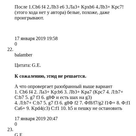
После 1.Сb6 f4 2.Лb3 е6 3.Ла3+ Kpxb6 4.Лb3+ Kpc7!
(этого хода нет у автора) белые, похоже, даже
проигрывают.
17 января 2019 19:58
0
balamber
Цитата: G.E.
К сожалению, этюд не решается.
А что опровергает разобранный выше вариант
1. Cb6 f4 2. Лa3+ Kp:b6 3. Лb3+ Kpa7 (Kpc7 4. Л:b7+
С:b7 5. g7 f3 6. g8Ф и есть шах на g3)
4. Л:b7+ C:b7 5. g7 f3 6. g8Ф f2 7. Фf8/f7/g2 f1Ф+ 8. Ф:f1
Ca6+ 9. Kpd4(c3) C:f1 10. h5 и пешку не остановить
17 января 2019 20:47
0
G.E.