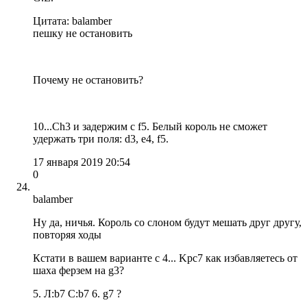
Цитата: balamber
пешку не остановить
Почему не остановить?
10...Сh3 и задержим с f5. Белый король не сможет
удержать три поля: d3, e4, f5.
17 января 2019 20:54
0
balamber
Ну да, ничья. Король со слоном будут мешать друг другу,
повторяя ходы
Кстати в вашем варианте с 4... Kpc7 как избавляетесь от
шаха ферзем на g3?
5. Л:b7 C:b7 6. g7 ?