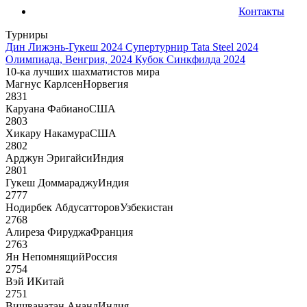
Контакты
Турниры
Дин Лижэнь-Гукеш 2024
Супертурнир Tata Steel 2024
Олимпиада, Венгрия, 2024
Кубок Синкфилда 2024
10-ка лучших шахматистов мира
Магнус Карлсен
Норвегия
2831
Каруана Фабиано
США
2803
Хикару Накамура
США
2802
Арджун Эригайси
Индия
2801
Гукеш Доммараджу
Индия
2777
Нодирбек Абдусатторов
Узбекистан
2768
Алиреза Фируджа
Франция
2763
Ян Непомнящий
Россия
2754
Вэй И
Китай
2751
Вишванатан Ананд
Индия