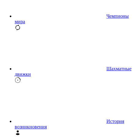
Чемпионы
мира
Шахматные
движки
История
возникновения