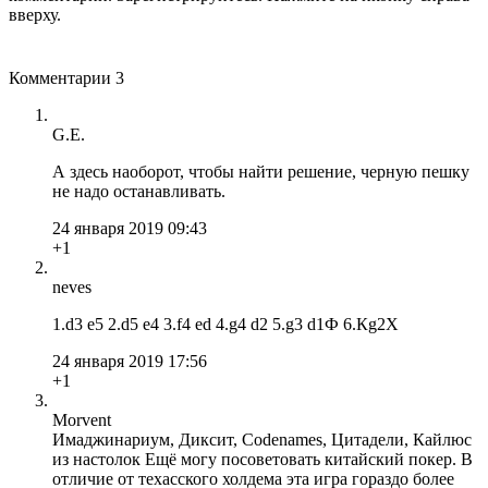
вверху.
Комментарии
3
G.E.
А здесь наоборот, чтобы найти решение, черную пешку
не надо останавливать.
24 января 2019 09:43
+1
neves
1.d3 e5 2.d5 e4 3.f4 ed 4.g4 d2 5.g3 d1Ф 6.Кg2X
24 января 2019 17:56
+1
Morvent
Имаджинариум, Диксит, Codenames, Цитадели, Кайлюс
из настолок Ещё могу посоветовать китайский покер. В
отличие от техасского холдема эта игра гораздо более