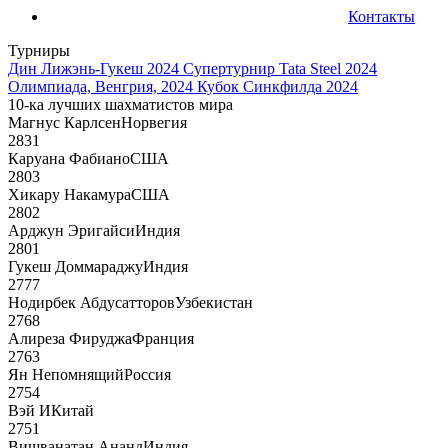
Контакты
Турниры
Дин Лижэнь-Гукеш 2024
Супертурнир Tata Steel 2024
Олимпиада, Венгрия, 2024
Кубок Синкфилда 2024
10-ка лучших шахматистов мира
Магнус Карлсен
Норвегия
2831
Каруана Фабиано
США
2803
Хикару Накамура
США
2802
Арджун Эригайси
Индия
2801
Гукеш Доммараджу
Индия
2777
Нодирбек Абдусатторов
Узбекистан
2768
Алиреза Фируджа
Франция
2763
Ян Непомнящий
Россия
2754
Вэй И
Китай
2751
Вишванатан Ананд
Индия