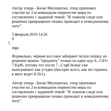
Автор этюда - Боско Милошески, этюд принимал
участие во 2-м командном первенстве мира по
составлению с заданной темой: "В ложном следе или
решении превращение пешки приводит к немедленному
пату".
5 февраля 2019 14:26
0
mga
Формально, черные все-таки забирают белую пешку, но
решение можно "продлить" только на один ход: 6...Сd3+
7.Kpf6, потому что после 7...Схg6 белые уже
выигрывают как угодно (быстрее всего, как ни странно,
к мату ведет 8.Ле1).
Автор этюда - Боско Милошески, этюд принимал
участие во 2-м командном первенстве мира по
составлению с заданной темой: "В ложном следе или
решении превращение пешки приводит к немедленному
пату".