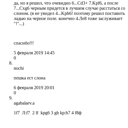
да, но я решил, что очевидно 6...Сd3+ 7.Kpf6, а после
7...Схg6 черным придется в лучшем случае расстаться со
слоном. (я не увидел 4...Kph6! поэтому решил поставить
ладью на черное поле. конечно 4.Лe8 тоже заслуживает
"!"...)
спасибо!!!
5 февраля 2019 14:45
0
nochi
пешка ест слона
6 февраля 2019 20:01
0
agabalaev.a
1f7 Л:f7 2 lf kpg6 3 gh kp:h7 4 f8ф