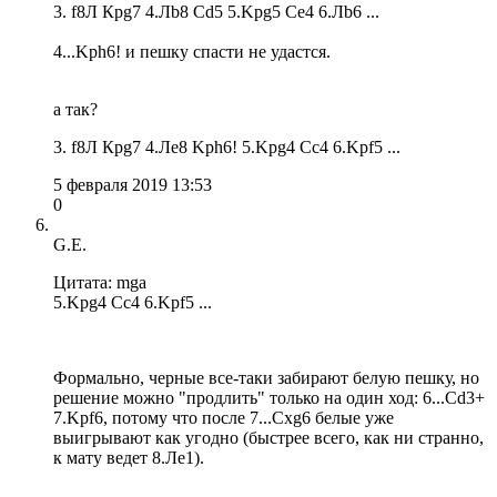
3. f8Л Крg7 4.Лb8 Cd5 5.Kpg5 Ce4 6.Лb6 ...
4...Kph6! и пешку спасти не удастся.
а так?
3. f8Л Крg7 4.Лe8 Kph6! 5.Kpg4 Cc4 6.Kpf5 ...
5 февраля 2019 13:53
0
G.E.
Цитата: mga
5.Kpg4 Cc4 6.Kpf5 ...
Формально, черные все-таки забирают белую пешку, но
решение можно "продлить" только на один ход: 6...Сd3+
7.Kpf6, потому что после 7...Схg6 белые уже
выигрывают как угодно (быстрее всего, как ни странно,
к мату ведет 8.Ле1).