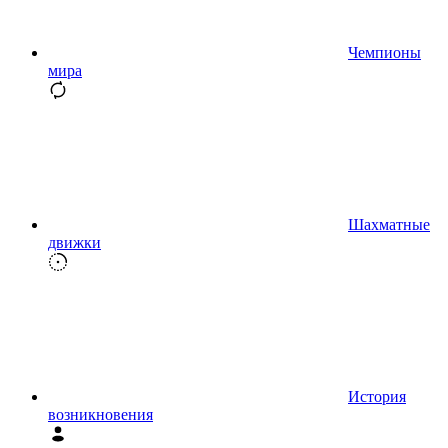
Чемпионы
мира
Шахматные
движки
История
возникновения