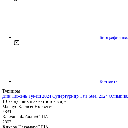
Биография ша
Контакты
Турниры
Дин Лижэнь-Гукеш 2024
Супертурнир Tata Steel 2024
Олимпиад
10-ка лучших шахматистов мира
Магнус Карлсен
Норвегия
2831
Каруана Фабиано
США
2803
Хикару Накамура
США