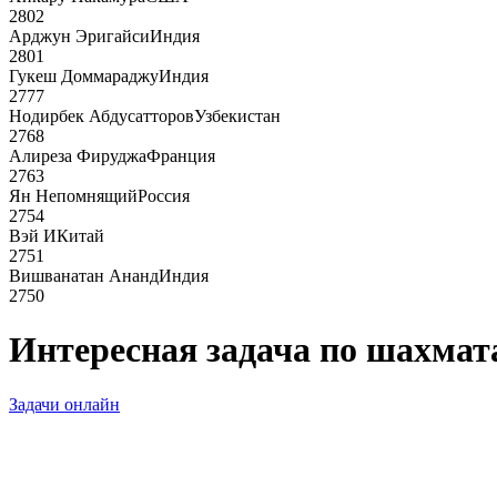
2802
Арджун Эригайси
Индия
2801
Гукеш Доммараджу
Индия
2777
Нодирбек Абдусатторов
Узбекистан
2768
Алиреза Фируджа
Франция
2763
Ян Непомнящий
Россия
2754
Вэй И
Китай
2751
Вишванатан Ананд
Индия
2750
Интересная задача по шахмата
Задачи онлайн