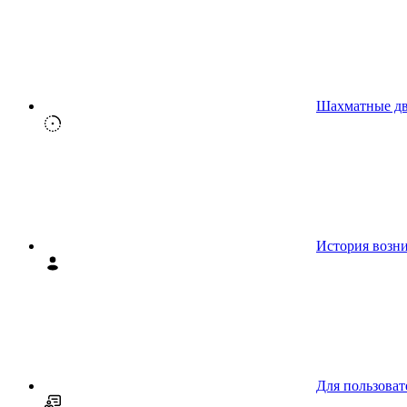
Шахматные д
История возн
Для пользоват