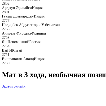
2802
Арджун Эригайси
Индия
2801
Гукеш Доммараджу
Индия
2777
Нодирбек Абдусатторов
Узбекистан
2768
Алиреза Фируджа
Франция
2763
Ян Непомнящий
Россия
2754
Вэй И
Китай
2751
Вишванатан Ананд
Индия
2750
Мат в 3 хода, необычная пози
Задачи онлайн