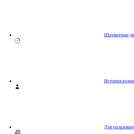
Шахматные д
История возн
Для пользоват