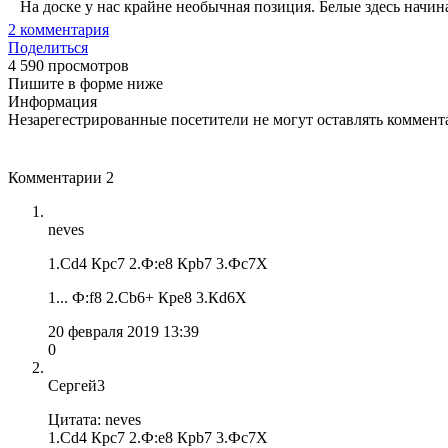
На доске у нас крайне необычная позиция. Белые здесь начина
2
комментария
Поделиться
4 590 просмотров
Пишите в форме ниже
Информация
Незарегестрированные посетители не могут оставлять коммента
Комментарии
2
neves
1.Сd4 Крc7 2.Ф:e8 Крb7 3.Фc7X
1... Ф:f8 2.Сb6+ Крe8 3.Кd6X
20 февраля 2019 13:39
0
Сергей3
Цитата: neves
1.Сd4 Крc7 2.Ф:e8 Крb7 3.Фc7X