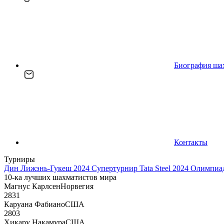
Биография ша
Контакты
Турниры
Дин Лижэнь-Гукеш 2024
Супертурнир Tata Steel 2024
Олимпиад
10-ка лучших шахматистов мира
Магнус Карлсен
Норвегия
2831
Каруана Фабиано
США
2803
Хикару Накамура
США