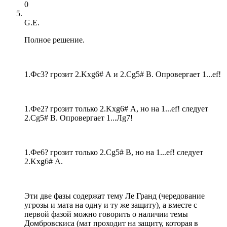
0
G.E.
Полное решение.
1.Фс3? грозит 2.Kxg6# А и 2.Сg5# B. Опровергает 1...ef!
1.Фе2? грозит только 2.Kxg6# А, но на 1...ef! следует
2.Сg5# B. Опровергает 1...Лg7!
1.Фе6? грозит только 2.Сg5# B, но на 1...ef! следует
2.Kxg6# А.
Эти две фазы содержат тему Ле Гранд (чередование
угрозы и мата на одну и ту же защиту), а вместе с
первой фазой можно говорить о наличии темы
Домбровскиса (мат проходит на защиту, которая в