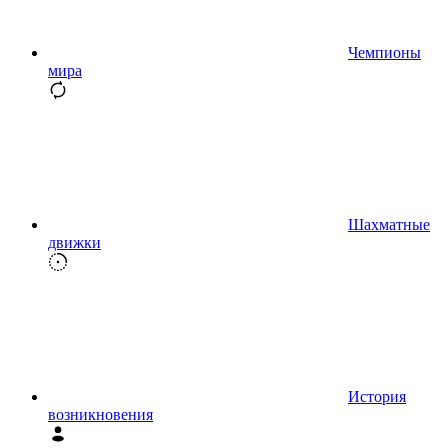
Чемпионы
мира
Шахматные
движки
История
возникновения