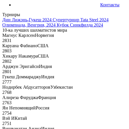
Контакты
Турниры
Дин Лижэнь-Гукеш 2024
Супертурнир Tata Steel 2024
Олимпиада, Венгрия, 2024
Кубок Синкфилда 2024
10-ка лучших шахматистов мира
Магнус Карлсен
Норвегия
2831
Каруана Фабиано
США
2803
Хикару Накамура
США
2802
Арджун Эригайси
Индия
2801
Гукеш Доммараджу
Индия
2777
Нодирбек Абдусатторов
Узбекистан
2768
Алиреза Фируджа
Франция
2763
Ян Непомнящий
Россия
2754
Вэй И
Китай
2751
Вишванатан Ананд
Индия