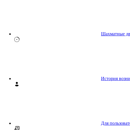
Шахматные д
История возн
Для пользоват