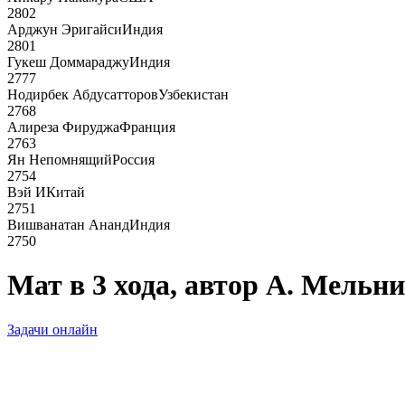
2802
Арджун Эригайси
Индия
2801
Гукеш Доммараджу
Индия
2777
Нодирбек Абдусатторов
Узбекистан
2768
Алиреза Фируджа
Франция
2763
Ян Непомнящий
Россия
2754
Вэй И
Китай
2751
Вишванатан Ананд
Индия
2750
Мат в 3 хода, автор А. Мельн
Задачи онлайн