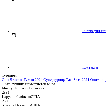
Биография ша
Контакты
Турниры
Дин Лижэнь-Гукеш 2024
Супертурнир Tata Steel 2024
Олимпиад
10-ка лучших шахматистов мира
Магнус Карлсен
Норвегия
2831
Каруана Фабиано
США
2803
Хикару Накамура
США