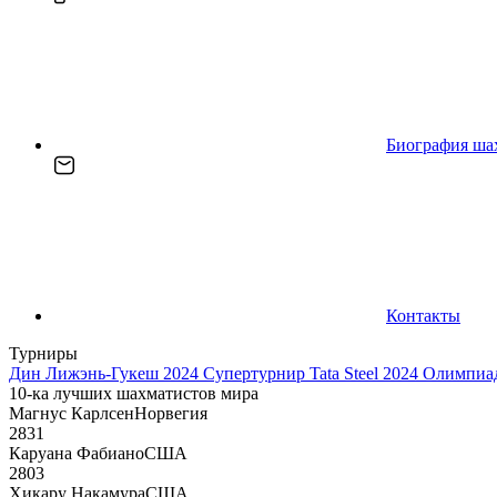
Биография ша
Контакты
Турниры
Дин Лижэнь-Гукеш 2024
Супертурнир Tata Steel 2024
Олимпиад
10-ка лучших шахматистов мира
Магнус Карлсен
Норвегия
2831
Каруана Фабиано
США
2803
Хикару Накамура
США