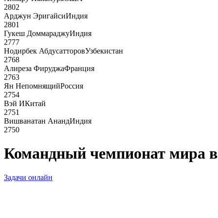
2802
Арджун Эригайси
Индия
2801
Гукеш Доммараджу
Индия
2777
Нодирбек Абдусатторов
Узбекистан
2768
Алиреза Фируджа
Франция
2763
Ян Непомнящий
Россия
2754
Вэй И
Китай
2751
Вишванатан Ананд
Индия
2750
Командный чемпионат мира в 
Задачи онлайн