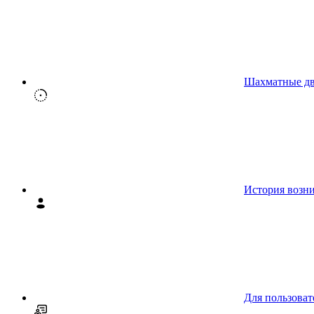
Шахматные д
История возн
Для пользоват