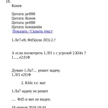
Конев
Цитата: peff88
Цитата: Конев
Цитата: peff88
Цитата: konstantiin
Показать / Скрыть текст
1.Ле7-е8, Фd5(или Лf3) 2.?
А если посмотреть 1.Лf1 с с угрозой 2.Кf4x ?
1...., e2:f1Ф
Думаю 1.Ла7... решит задачу.
1.Лf1 e2f1Ф
2. Кf4x т.е. мат
1.Ла7 задачу не решит
.... Фd5 и мат не виден.
18 апреля 2019 18:44