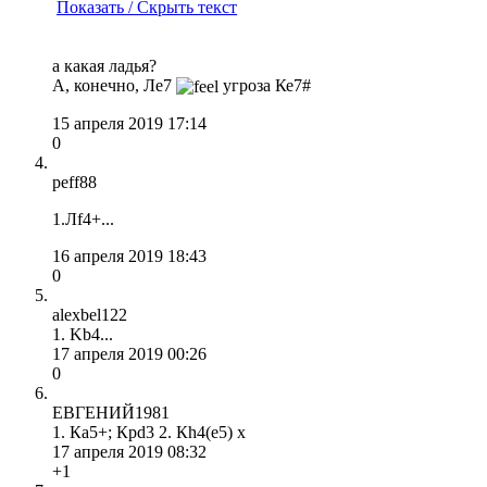
Показать / Скрыть текст
а какая ладья?
А, конечно, Ле7
угроза Ке7#
15 апреля 2019 17:14
0
peff88
1.Лf4+...
16 апреля 2019 18:43
0
alexbel122
1. Kb4...
17 апреля 2019 00:26
0
ЕВГЕНИЙ1981
1. Ка5+; Крd3 2. Кh4(e5) x
17 апреля 2019 08:32
+1