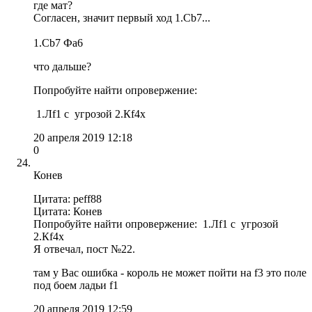
где мат?
Согласен, значит первый ход 1.Сb7...
1.Сb7 Фа6
что дальше?
Попробуйте найти опровержение:
1.Лf1 с угрозой 2.Кf4x
20 апреля 2019 12:18
0
Конев
Цитата: peff88
Цитата: Конев
Попробуйте найти опровержение: 1.Лf1 с угрозой
2.Кf4x
Я отвечал, пост №22.
там у Вас ошибка - король не может пойти на f3 это поле
под боем ладьи f1
20 апреля 2019 12:59