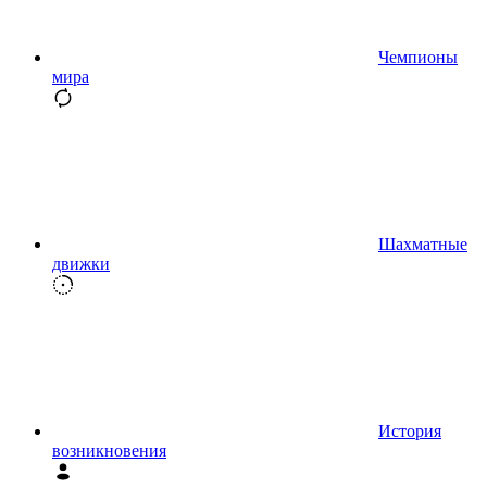
Чемпионы
мира
Шахматные
движки
История
возникновения