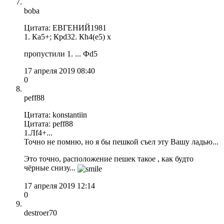
boba
Цитата: ЕВГЕНИЙ1981
1. Ка5+; Крd32. Кh4(e5) x
пропустили 1. ... Фd5
17 апреля 2019 08:40
0
peff88
Цитата: konstantiin
Цитата: peff88
1.Лf4+...
Точно не помню, но я бы пешкой съел эту Вашу ладью...
Это точно, расположение пешек такое , как будто
чёрные снизу...
17 апреля 2019 12:14
0
destroer70