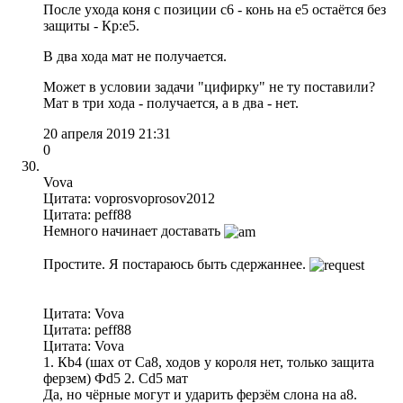
После ухода коня с позиции с6 - конь на е5 остаётся без
защиты - Кр:е5.
В два хода мат не получается.
Может в условии задачи "цифирку" не ту поставили?
Мат в три хода - получается, а в два - нет.
20 апреля 2019 21:31
0
Vova
Цитата: voprosvoprosov2012
Цитата: peff88
Немного начинает доставать
Простите. Я постараюсь быть сдержаннее.
Цитата: Vova
Цитата: peff88
Цитата: Vova
1. Кb4 (шах от Сa8, ходов у короля нет, только защита
ферзем) Фd5 2. Сd5 мат
Да, но чёрные могут и ударить ферзём слона на а8.