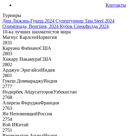
Контакты
Турниры
Дин Лижэнь-Гукеш 2024
Супертурнир Tata Steel 2024
Олимпиада, Венгрия, 2024
Кубок Синкфилда 2024
10-ка лучших шахматистов мира
Магнус Карлсен
Норвегия
2831
Каруана Фабиано
США
2803
Хикару Накамура
США
2802
Арджун Эригайси
Индия
2801
Гукеш Доммараджу
Индия
2777
Нодирбек Абдусатторов
Узбекистан
2768
Алиреза Фируджа
Франция
2763
Ян Непомнящий
Россия
2754
Вэй И
Китай
2751
Вишванатан Ананд
Индия