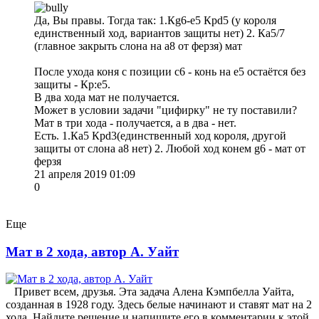
Да, Вы правы. Тогда так: 1.Кg6-e5 Крd5 (у короля
единственный ход, вариантов защиты нет) 2. Кa5/7
(главное закрыть слона на а8 от ферзя) мат
После ухода коня с позиции с6 - конь на е5 остаётся без
защиты - Кр:е5.
В два хода мат не получается.
Может в условии задачи "цифирку" не ту поставили?
Мат в три хода - получается, а в два - нет.
Есть. 1.Ка5 Крd3(единственный ход короля, другой
защиты от слона а8 нет) 2. Любой ход конем g6 - мат от
ферзя
21 апреля 2019 01:09
0
Еще
Мат в 2 хода, автор А. Уайт
Привет всем, друзья. Эта задача Алена Кэмпбелла Уайта,
созданная в 1928 году. Здесь белые начинают и ставят мат на 2
хода. Найдите решение и напишите его в комментарии к этой