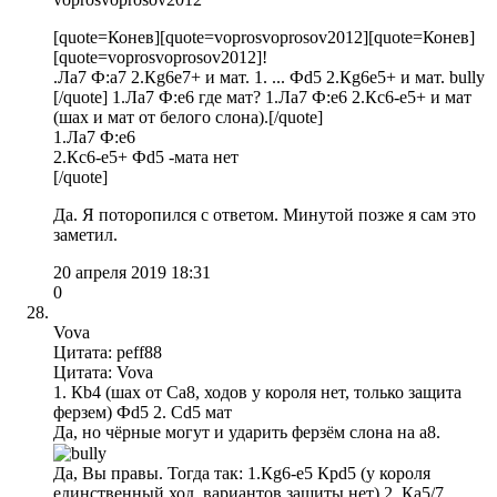
[quote=Конев][quote=voprosvoprosov2012][quote=Конев]
[quote=voprosvoprosov2012]!
.Ла7 Ф:а7 2.Кg6e7+ и мат. 1. ... Фd5 2.Кg6e5+ и мат. bully
[/quote] 1.Ла7 Ф:е6 где мат? 1.Ла7 Ф:е6 2.Кс6-е5+ и мат
(шах и мат от белого слона).[/quote]
1.Ла7 Ф:е6
2.Кс6-е5+ Фd5 -мата нет
[/quote]
Да. Я поторопился с ответом. Минутой позже я сам это
заметил.
20 апреля 2019 18:31
0
Vova
Цитата: peff88
Цитата: Vova
1. Кb4 (шах от Сa8, ходов у короля нет, только защита
ферзем) Фd5 2. Сd5 мат
Да, но чёрные могут и ударить ферзём слона на а8.
Да, Вы правы. Тогда так: 1.Кg6-e5 Крd5 (у короля
единственный ход, вариантов защиты нет) 2. Кa5/7