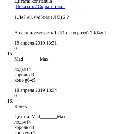
Цитата: konstantiin
Показать / Скрыть текст
1.Ле7-е8, Фd5(или Лf3) 2.?
А если посмотреть 1.Лf1 с с угрозой 2.Кf4x ?
18 апреля 2019 13:31
0
Mad_______Max
лодья f4
король d3
конь g6-e5
18 апреля 2019 13:34
0
Конев
Цитата: Mad_______Max
лодья f4
король d3
конь g6-e5