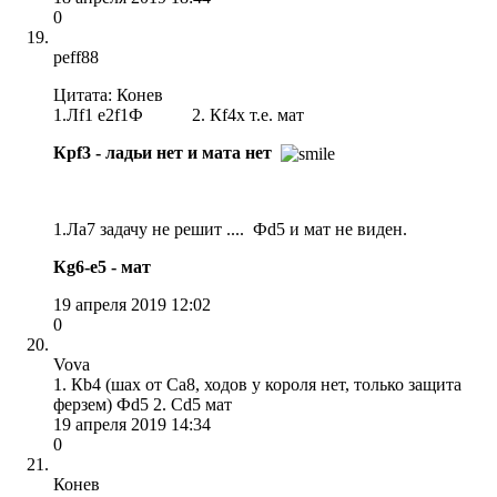
0
peff88
Цитата: Конев
1.Лf1 e2f1Ф 2. Кf4x т.е. мат
Крf3 - ладьи нет и мата нет
1.Ла7 задачу не решит .... Фd5 и мат не виден.
Кg6-е5 - мат
19 апреля 2019 12:02
0
Vova
1. Кb4 (шах от Сa8, ходов у короля нет, только защита
ферзем) Фd5 2. Сd5 мат
19 апреля 2019 14:34
0
Конев