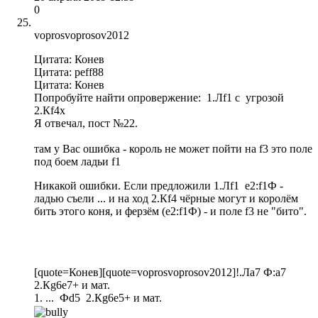
0
voprosvoprosov2012
Цитата: Конев
Цитата: peff88
Цитата: Конев
Попробуйте найти опровержение: 1.Лf1 с угрозой
2.Кf4x
Я отвечал, пост №22.
там у Вас ошибка - король не может пойти на f3 это поле
под боем ладьи f1
Никакой ошибки. Если предложили 1.Лf1 e2:f1Ф -
ладью съели ... и на ход 2.Кf4 чёрные могут и королём
бить этого коня, и ферзём (е2:f1Ф) - и поле f3 не "бито".
[quote=Конев][quote=voprosvoprosov2012]!.Ла7 Ф:а7
2.Кg6e7+ и мат.
1. ... Фd5 2.Кg6e5+ и мат.