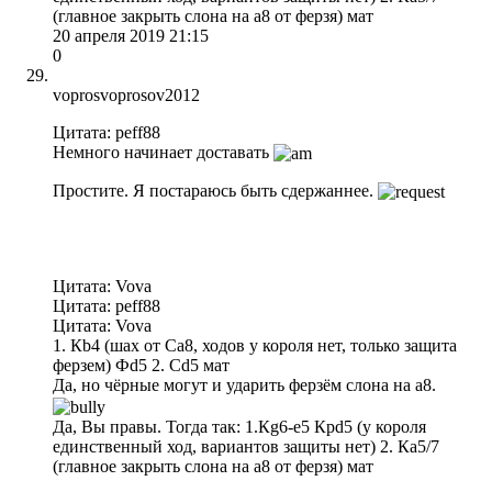
(главное закрыть слона на а8 от ферзя) мат
20 апреля 2019 21:15
0
voprosvoprosov2012
Цитата: peff88
Немного начинает доставать
Простите. Я постараюсь быть сдержаннее.
Цитата: Vova
Цитата: peff88
Цитата: Vova
1. Кb4 (шах от Сa8, ходов у короля нет, только защита
ферзем) Фd5 2. Сd5 мат
Да, но чёрные могут и ударить ферзём слона на а8.
Да, Вы правы. Тогда так: 1.Кg6-e5 Крd5 (у короля
единственный ход, вариантов защиты нет) 2. Кa5/7
(главное закрыть слона на а8 от ферзя) мат