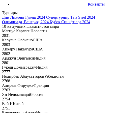
Контакты
Турниры
Дин Лижэнь-Гукеш 2024
Супертурнир Tata Steel 2024
Олимпиада, Венгрия, 2024
Кубок Синкфилда 2024
10-ка лучших шахматистов мира
Магнус Карлсен
Норвегия
2831
Каруана Фабиано
США
2803
Хикару Накамура
США
2802
Арджун Эригайси
Индия
2801
Гукеш Доммараджу
Индия
2777
Нодирбек Абдусатторов
Узбекистан
2768
Алиреза Фируджа
Франция
2763
Ян Непомнящий
Россия
2754
Вэй И
Китай
2751
Вишванатан Ананд
Индия