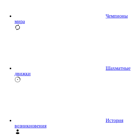
Чемпионы
мира
Шахматные
движки
История
возникновения