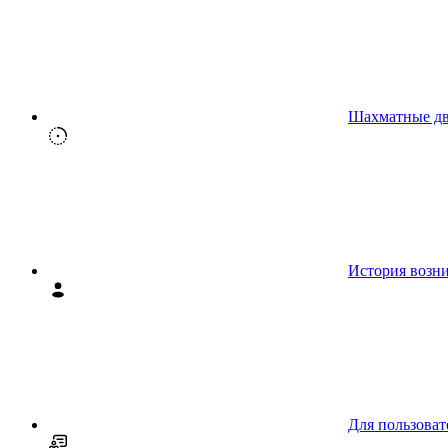
Шахматные д
История возн
Для пользоват