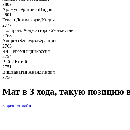
2802
Арджун Эригайси
Индия
2801
Гукеш Доммараджу
Индия
2777
Нодирбек Абдусатторов
Узбекистан
2768
Алиреза Фируджа
Франция
2763
Ян Непомнящий
Россия
2754
Вэй И
Китай
2751
Вишванатан Ананд
Индия
2750
Мат в 3 хода, такую позицию 
Задачи онлайн