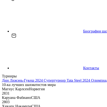
Биография ша
Контакты
Турниры
Дин Лижэнь-Гукеш 2024
Супертурнир Tata Steel 2024
Олимпиад
10-ка лучших шахматистов мира
Магнус Карлсен
Норвегия
2831
Каруана Фабиано
США
2803
Хикару Накамура
США