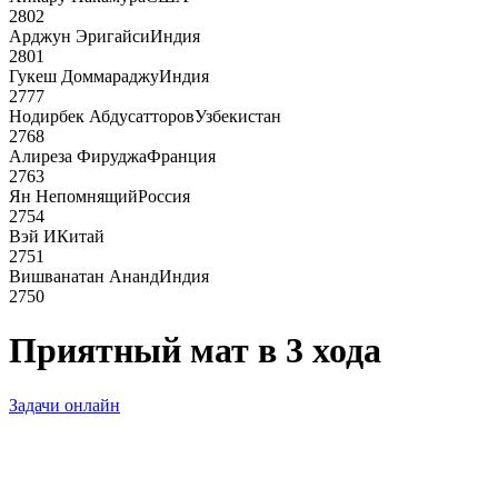
2802
Арджун Эригайси
Индия
2801
Гукеш Доммараджу
Индия
2777
Нодирбек Абдусатторов
Узбекистан
2768
Алиреза Фируджа
Франция
2763
Ян Непомнящий
Россия
2754
Вэй И
Китай
2751
Вишванатан Ананд
Индия
2750
Приятный мат в 3 хода
Задачи онлайн