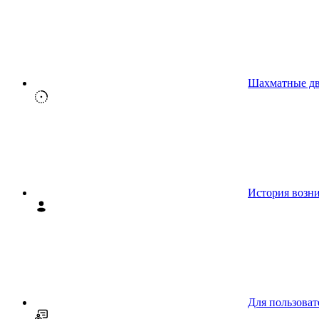
Шахматные д
История возн
Для пользоват