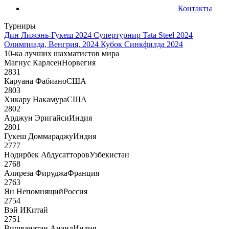
Контакты
Турниры
Дин Лижэнь-Гукеш 2024
Супертурнир Tata Steel 2024
Олимпиада, Венгрия, 2024
Кубок Синкфилда 2024
10-ка лучших шахматистов мира
Магнус Карлсен
Норвегия
2831
Каруана Фабиано
США
2803
Хикару Накамура
США
2802
Арджун Эригайси
Индия
2801
Гукеш Доммараджу
Индия
2777
Нодирбек Абдусатторов
Узбекистан
2768
Алиреза Фируджа
Франция
2763
Ян Непомнящий
Россия
2754
Вэй И
Китай
2751
Вишванатан Ананд
Индия