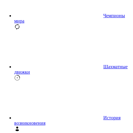
Чемпионы
мира
Шахматные
движки
История
возникновения