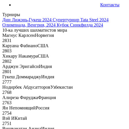
Контакты
Турниры
Дин Лижэнь-Гукеш 2024
Супертурнир Tata Steel 2024
Олимпиада, Венгрия, 2024
Кубок Синкфилда 2024
10-ка лучших шахматистов мира
Магнус Карлсен
Норвегия
2831
Каруана Фабиано
США
2803
Хикару Накамура
США
2802
Арджун Эригайси
Индия
2801
Гукеш Доммараджу
Индия
2777
Нодирбек Абдусатторов
Узбекистан
2768
Алиреза Фируджа
Франция
2763
Ян Непомнящий
Россия
2754
Вэй И
Китай
2751
Вишванатан Ананд
Индия