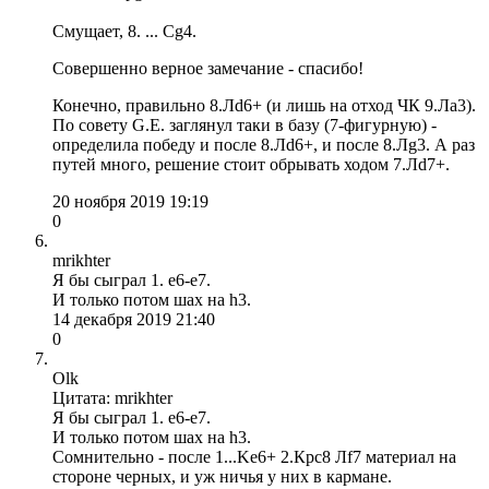
Смущает, 8. ... Сg4.
Совершенно верное замечание - спасибо!
Конечно, правильно 8.Лd6+ (и лишь на отход ЧК 9.Лa3).
По совету G.E. заглянул таки в базу (7-фигурную) -
определила победу и после 8.Лd6+, и после 8.Лg3. А раз
путей много, решение стоит обрывать ходом 7.Лd7+.
20 ноября 2019 19:19
0
mrikhter
Я бы сыграл 1. е6-е7.
И только потом шах на h3.
14 декабря 2019 21:40
0
Olk
Цитата: mrikhter
Я бы сыграл 1. е6-е7.
И только потом шах на h3.
Сомнительно - после 1...Ke6+ 2.Крс8 Лf7 материал на
стороне черных, и уж ничья у них в кармане.