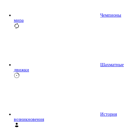
Чемпионы
мира
Шахматные
движки
История
возникновения