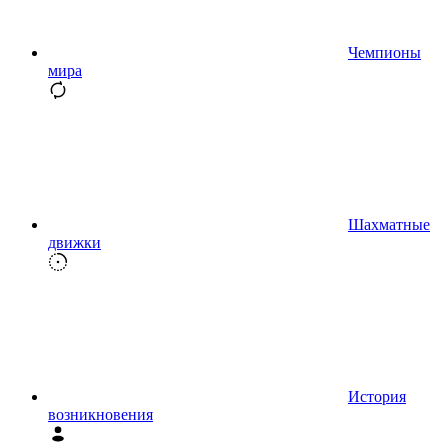
Чемпионы
мира
Шахматные
движки
История
возникновения