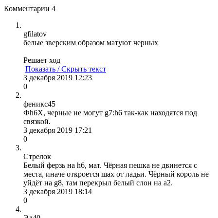
Комментарии
4
gfilatov
белые зверским образом матуют черных
Решает ход
Показать / Скрыть текст
3 декабря 2019 12:23
0
феникс45
Фh6X, черные не могут g7:h6 так-как находятся под
связкой.
3 декабря 2019 17:21
0
Стрелок
Белый ферзь на h6, мат. Чёрная пешка не двинется с
места, иначе откроется шах от ладьи. Чёрный король не
уйдёт на g8, там перекрыл белый слон на а2.
3 декабря 2019 18:14
0
Эд40