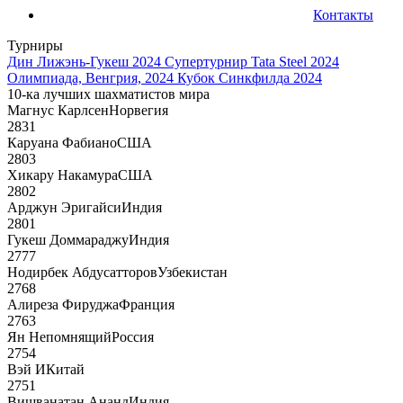
Контакты
Турниры
Дин Лижэнь-Гукеш 2024
Супертурнир Tata Steel 2024
Олимпиада, Венгрия, 2024
Кубок Синкфилда 2024
10-ка лучших шахматистов мира
Магнус Карлсен
Норвегия
2831
Каруана Фабиано
США
2803
Хикару Накамура
США
2802
Арджун Эригайси
Индия
2801
Гукеш Доммараджу
Индия
2777
Нодирбек Абдусатторов
Узбекистан
2768
Алиреза Фируджа
Франция
2763
Ян Непомнящий
Россия
2754
Вэй И
Китай
2751
Вишванатан Ананд
Индия