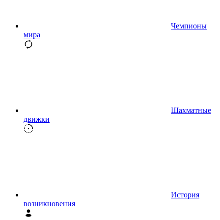
Чемпионы
мира
Шахматные
движки
История
возникновения