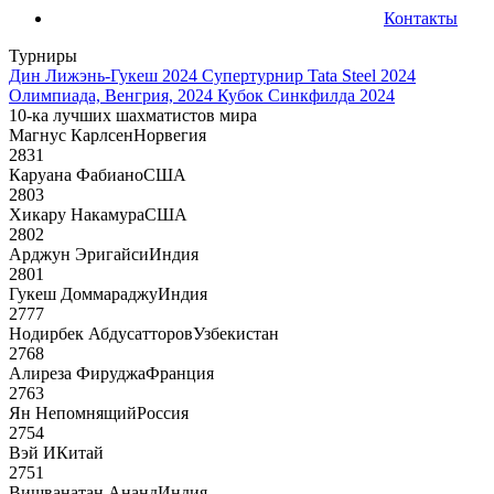
Контакты
Турниры
Дин Лижэнь-Гукеш 2024
Супертурнир Tata Steel 2024
Олимпиада, Венгрия, 2024
Кубок Синкфилда 2024
10-ка лучших шахматистов мира
Магнус Карлсен
Норвегия
2831
Каруана Фабиано
США
2803
Хикару Накамура
США
2802
Арджун Эригайси
Индия
2801
Гукеш Доммараджу
Индия
2777
Нодирбек Абдусатторов
Узбекистан
2768
Алиреза Фируджа
Франция
2763
Ян Непомнящий
Россия
2754
Вэй И
Китай
2751
Вишванатан Ананд
Индия