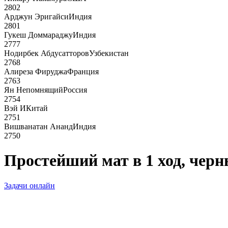
2802
Арджун Эригайси
Индия
2801
Гукеш Доммараджу
Индия
2777
Нодирбек Абдусатторов
Узбекистан
2768
Алиреза Фируджа
Франция
2763
Ян Непомнящий
Россия
2754
Вэй И
Китай
2751
Вишванатан Ананд
Индия
2750
Простейший мат в 1 ход, чер
Задачи онлайн