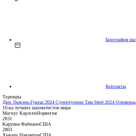
Биография ша
Контакты
Турниры
Дин Лижэнь-Гукеш 2024
Супертурнир Tata Steel 2024
Олимпиад
10-ка лучших шахматистов мира
Магнус Карлсен
Норвегия
2831
Каруана Фабиано
США
2803
Хикару Накамура
США