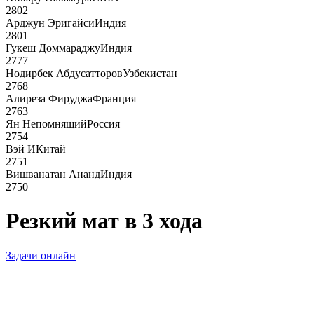
2802
Арджун Эригайси
Индия
2801
Гукеш Доммараджу
Индия
2777
Нодирбек Абдусатторов
Узбекистан
2768
Алиреза Фируджа
Франция
2763
Ян Непомнящий
Россия
2754
Вэй И
Китай
2751
Вишванатан Ананд
Индия
2750
Резкий мат в 3 хода
Задачи онлайн