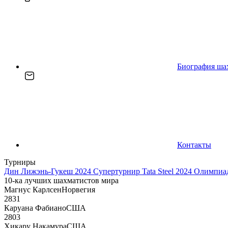
Биография ша
Контакты
Турниры
Дин Лижэнь-Гукеш 2024
Супертурнир Tata Steel 2024
Олимпиад
10-ка лучших шахматистов мира
Магнус Карлсен
Норвегия
2831
Каруана Фабиано
США
2803
Хикару Накамура
США