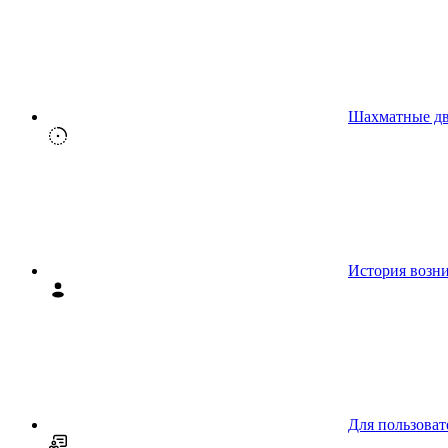
Шахматные д
История возн
Для пользоват