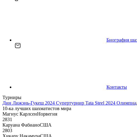
Биография ша
Контакты
Турниры
Дин Лижэнь-Гукеш 2024
Супертурнир Tata Steel 2024
Олимпиад
10-ка лучших шахматистов мира
Магнус Карлсен
Норвегия
2831
Каруана Фабиано
США
2803
Хикару Накамура
США