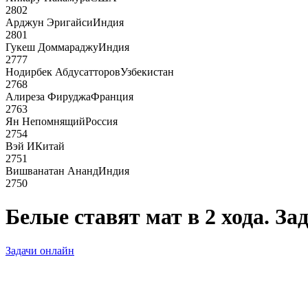
2802
Арджун Эригайси
Индия
2801
Гукеш Доммараджу
Индия
2777
Нодирбек Абдусатторов
Узбекистан
2768
Алиреза Фируджа
Франция
2763
Ян Непомнящий
Россия
2754
Вэй И
Китай
2751
Вишванатан Ананд
Индия
2750
Белые ставят мат в 2 хода. За
Задачи онлайн