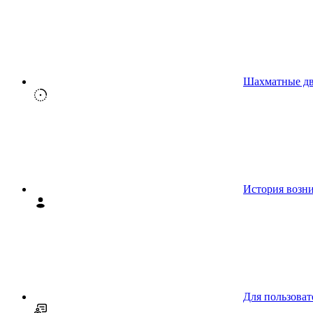
Шахматные д
История возн
Для пользоват