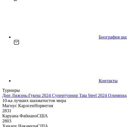
Биография ша
Контакты
Турниры
Дин Лижэнь-Гукеш 2024
Супертурнир Tata Steel 2024
Олимпиад
10-ка лучших шахматистов мира
Магнус Карлсен
Норвегия
2831
Каруана Фабиано
США
2803
Хикару Накамура
США