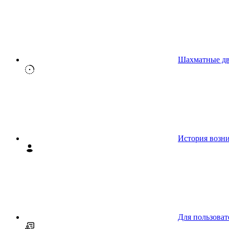
Шахматные д
История возн
Для пользоват