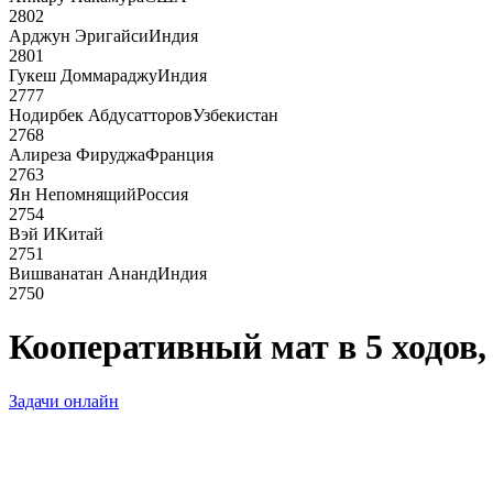
2802
Арджун Эригайси
Индия
2801
Гукеш Доммараджу
Индия
2777
Нодирбек Абдусатторов
Узбекистан
2768
Алиреза Фируджа
Франция
2763
Ян Непомнящий
Россия
2754
Вэй И
Китай
2751
Вишванатан Ананд
Индия
2750
Кооперативный мат в 5 ходов,
Задачи онлайн