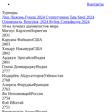
Контакты
Турниры
Дин Лижэнь-Гукеш 2024
Супертурнир Tata Steel 2024
Олимпиада, Венгрия, 2024
Кубок Синкфилда 2024
10-ка лучших шахматистов мира
Магнус Карлсен
Норвегия
2831
Каруана Фабиано
США
2803
Хикару Накамура
США
2802
Арджун Эригайси
Индия
2801
Гукеш Доммараджу
Индия
2777
Нодирбек Абдусатторов
Узбекистан
2768
Алиреза Фируджа
Франция
2763
Ян Непомнящий
Россия
2754
Вэй И
Китай
2751
Вишванатан Ананд
Индия