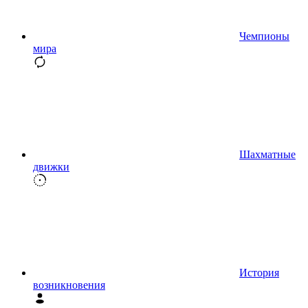
Чемпионы
мира
Шахматные
движки
История
возникновения