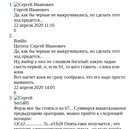
Сергей Иванович
Да, как бы черные не выкручивались, но сделать этот
ход придется...
22 апреля 2020 11:16
0
Basilio
Цитата: Сергей Иванович
Да, как бы черные не выкручивались, но сделать этот
ход придется...
Ну, выбор у них не слишком богатый: какую ладью
съесть первой, и, если b1, то кого ставить - слона или
коня.
Вот насчет коня не сразу сообразил, что его надо просто
выманить.
22 апреля 2020 14:05
0
Ser1405
Ферзь мог бы стоять и на h7... Суммируя вышесказанное
предыдущими ораторами, можно прийти к следующей
нотации:
1)Сe2............... 3)...а3:b2# Опять-таки получается , что
министр-администратор много думал , но мало пошёл.