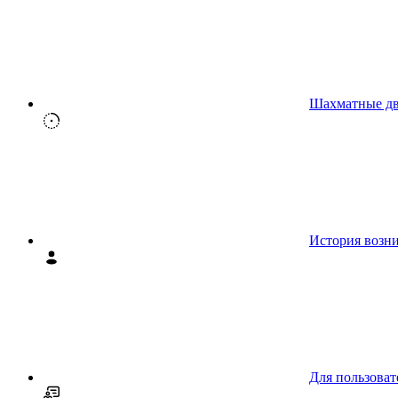
Шахматные д
История возн
Для пользоват