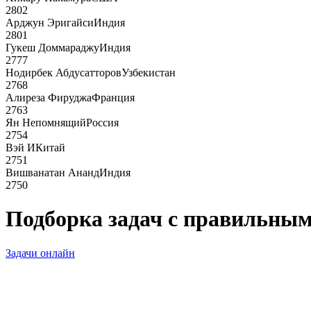
2802
Арджун Эригайси
Индия
2801
Гукеш Доммараджу
Индия
2777
Нодирбек Абдусатторов
Узбекистан
2768
Алиреза Фируджа
Франция
2763
Ян Непомнящий
Россия
2754
Вэй И
Китай
2751
Вишванатан Ананд
Индия
2750
Подборка задач с правильным
Задачи онлайн