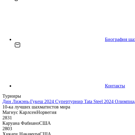
Биография ша
Контакты
Турниры
Дин Лижэнь-Гукеш 2024
Супертурнир Tata Steel 2024
Олимпиад
10-ка лучших шахматистов мира
Магнус Карлсен
Норвегия
2831
Каруана Фабиано
США
2803
Хикару Накамура
США