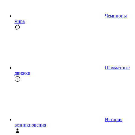
Чемпионы
мира
Шахматные
движки
История
возникновения