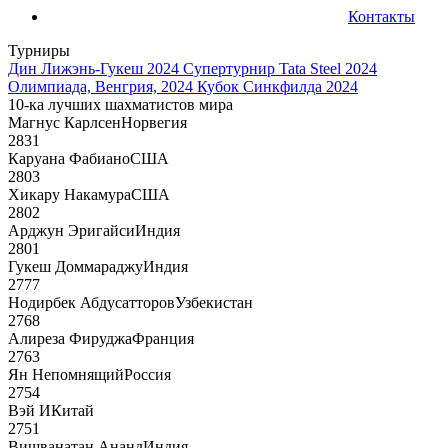
Контакты
Турниры
Дин Лижэнь-Гукеш 2024
Супертурнир Tata Steel 2024
Олимпиада, Венгрия, 2024
Кубок Синкфилда 2024
10-ка лучших шахматистов мира
Магнус Карлсен
Норвегия
2831
Каруана Фабиано
США
2803
Хикару Накамура
США
2802
Арджун Эригайси
Индия
2801
Гукеш Доммараджу
Индия
2777
Нодирбек Абдусатторов
Узбекистан
2768
Алиреза Фируджа
Франция
2763
Ян Непомнящий
Россия
2754
Вэй И
Китай
2751
Вишванатан Ананд
Индия