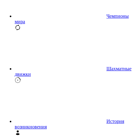
Чемпионы
мира
Шахматные
движки
История
возникновения