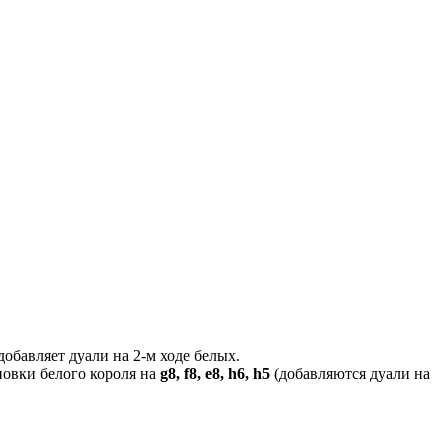
 добавляет дуали на 2-м ходе белых.
новки белого короля на
g8, f8, e8, h6, h5
(добавляются дуали на