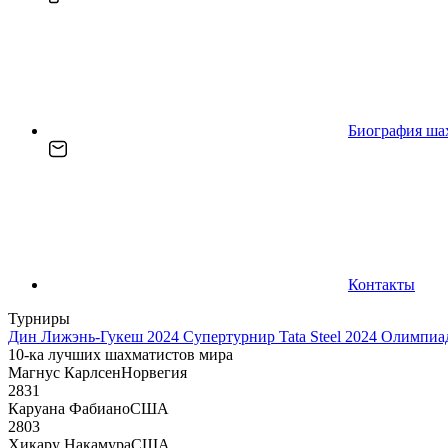
Биография ша
Контакты
Турниры
Дин Лижэнь-Гукеш 2024
Супертурнир Tata Steel 2024
Олимпиад
10-ка лучших шахматистов мира
Магнус Карлсен
Норвегия
2831
Каруана Фабиано
США
2803
Хикару Накамура
США