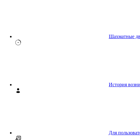
Шахматные д
История возн
Для пользоват