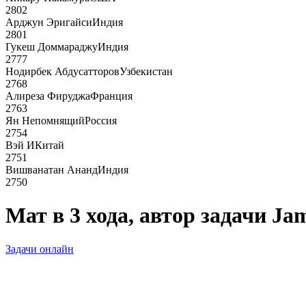
2802
Арджун Эригайси
Индия
2801
Гукеш Доммараджу
Индия
2777
Нодирбек Абдусатторов
Узбекистан
2768
Алиреза Фируджа
Франция
2763
Ян Непомнящий
Россия
2754
Вэй И
Китай
2751
Вишванатан Ананд
Индия
2750
Мат в 3 хода, автор задачи Ja
Задачи онлайн