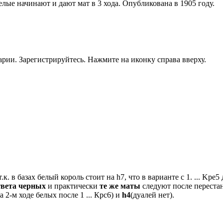
елые начинают и дают мат в 3 хода. Опубликована в 1905 году.
рии. Зарегистрируйтесь. Нажмите на иконку справа вверху.
. в базах белый король стоит на h7, что в варианте с 1. ... Kрe5
твета черных
и практически
те же маты
следуют после переста
 2-м ходе белых после 1 ... Крс6) и
h4
(дуалей нет).