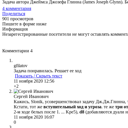
Задача автора Джеймса Джозефа Глинна (James Joseph Glynn). Б
4
комментария
Поделиться
901 просмотров
Пишите в форме ниже
Информация
Незарегестрированные посетители не могут оставлять коммента
Комментарии
4
gfilatov
Задача понравилась. Решает ее ход
Показать / Скрыть текст
11 ноября 2020 12:56
+2
Сергей Иванович
Кажись, Slonik, усовершенствовал задачу Дж.Дж.Глинна, т.к
Кстати, тот же
вступительный ход и угроза
. те же
три о
2-м ходе белых после 1. ... Kрe5),
d8
(добавляются дуали на
11 ноября 2020 16:07
0