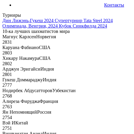
Контакты
Турниры
Дин Лижэнь-Гукеш 2024
Супертурнир Tata Steel 2024
Олимпиада, Венгрия, 2024
Кубок Синкфилда 2024
10-ка лучших шахматистов мира
Магнус Карлсен
Норвегия
2831
Каруана Фабиано
США
2803
Хикару Накамура
США
2802
Арджун Эригайси
Индия
2801
Гукеш Доммараджу
Индия
2777
Нодирбек Абдусатторов
Узбекистан
2768
Алиреза Фируджа
Франция
2763
Ян Непомнящий
Россия
2754
Вэй И
Китай
2751
Вишванатан Ананд
Индия