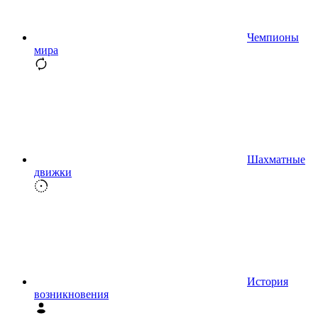
Чемпионы
мира
Шахматные
движки
История
возникновения