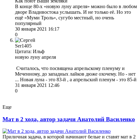
Как поют Ваши земляки
В конце 80-х «новую луну апреля» можно было в любом
дворе Владивостока услышать. И не только её. Но это
ещё «Муми Троль», сугубо местный, но очень
популярный
30 января 2021 16:17
0
Ser1405
Цитата: Ильф
новую луну апреля
Считалось, что посвящена апрельскому пленуму и
Меченному, до западных лайков дюже охочему. Но - нет
... Новая луна - это 83-й , а апрельский пленум - это 85-й
31 января 2021 12:46
0
Еще
Мат в 2 хода, автор задачи Анатолий Василенко
Приличная задача, в которой начинают белые и ставят мат в 2