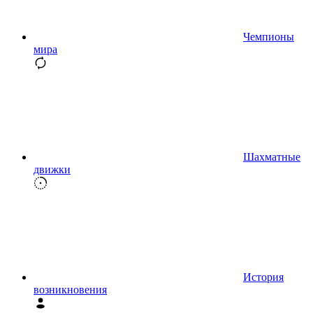
Чемпионы
мира
Шахматные
движки
История
возникновения