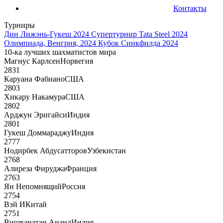
Контакты
Турниры
Дин Лижэнь-Гукеш 2024
Супертурнир Tata Steel 2024
Олимпиада, Венгрия, 2024
Кубок Синкфилда 2024
10-ка лучших шахматистов мира
Магнус Карлсен
Норвегия
2831
Каруана Фабиано
США
2803
Хикару Накамура
США
2802
Арджун Эригайси
Индия
2801
Гукеш Доммараджу
Индия
2777
Нодирбек Абдусатторов
Узбекистан
2768
Алиреза Фируджа
Франция
2763
Ян Непомнящий
Россия
2754
Вэй И
Китай
2751
Вишванатан Ананд
Индия