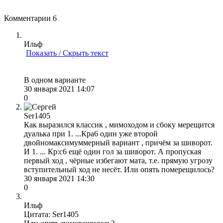
Комментарии
6
Ильф
Показать / Скрыть текст
В одном варианте
30 января 2021 14:07
0
Ser1405
Как выразился классик , мимоходом и сбоку мерещится
дуалька при 1. ...Кра6 один уже второй
двойномаксимуммерный вариант , причём за шиворот.
И 1. ... Кр:с6 ещё один гол за шиворот. А пропуская
первый ход , чёрные избегают мата, т.е. прямую угрозу
вступительный ход не несёт. Или опять померещилось?
30 января 2021 14:30
0
Ильф
Цитата: Ser1405