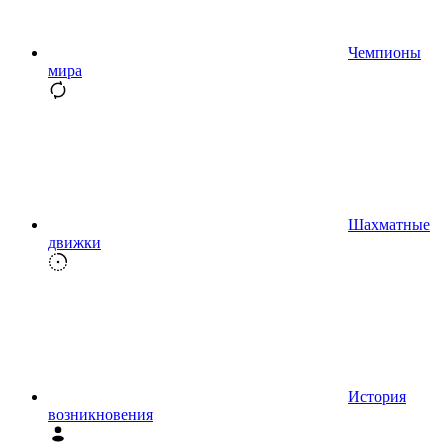
Чемпионы
мира
Шахматные
движки
История
возникновения