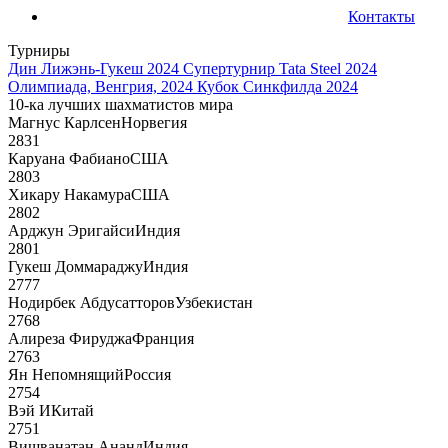
Контакты
Турниры
Дин Лижэнь-Гукеш 2024
Супертурнир Tata Steel 2024
Олимпиада, Венгрия, 2024
Кубок Синкфилда 2024
10-ка лучших шахматистов мира
Магнус Карлсен
Норвегия
2831
Каруана Фабиано
США
2803
Хикару Накамура
США
2802
Арджун Эригайси
Индия
2801
Гукеш Доммараджу
Индия
2777
Нодирбек Абдусатторов
Узбекистан
2768
Алиреза Фируджа
Франция
2763
Ян Непомнящий
Россия
2754
Вэй И
Китай
2751
Вишванатан Ананд
Индия