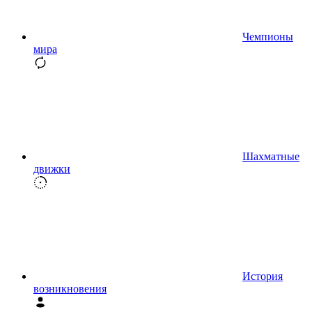
Чемпионы
мира
Шахматные
движки
История
возникновения