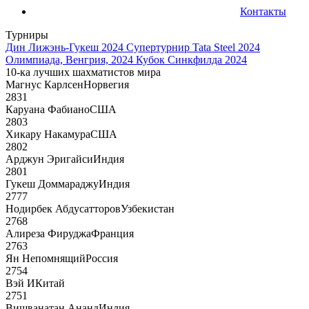
Контакты
Турниры
Дин Лижэнь-Гукеш 2024
Супертурнир Tata Steel 2024
Олимпиада, Венгрия, 2024
Кубок Синкфилда 2024
10-ка лучших шахматистов мира
Магнус Карлсен
Норвегия
2831
Каруана Фабиано
США
2803
Хикару Накамура
США
2802
Арджун Эригайси
Индия
2801
Гукеш Доммараджу
Индия
2777
Нодирбек Абдусатторов
Узбекистан
2768
Алиреза Фируджа
Франция
2763
Ян Непомнящий
Россия
2754
Вэй И
Китай
2751
Вишванатан Ананд
Индия