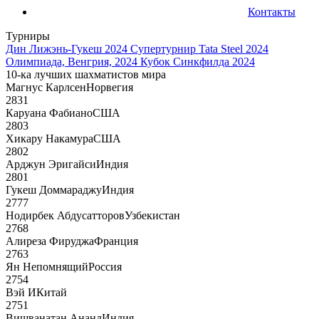
Контакты
Турниры
Дин Лижэнь-Гукеш 2024
Супертурнир Tata Steel 2024
Олимпиада, Венгрия, 2024
Кубок Синкфилда 2024
10-ка лучших шахматистов мира
Магнус Карлсен
Норвегия
2831
Каруана Фабиано
США
2803
Хикару Накамура
США
2802
Арджун Эригайси
Индия
2801
Гукеш Доммараджу
Индия
2777
Нодирбек Абдусатторов
Узбекистан
2768
Алиреза Фируджа
Франция
2763
Ян Непомнящий
Россия
2754
Вэй И
Китай
2751
Вишванатан Ананд
Индия