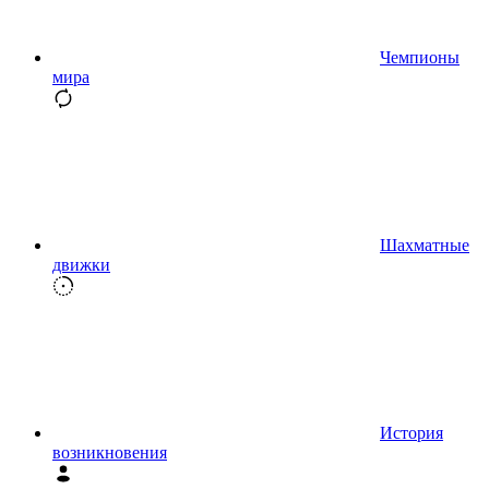
Чемпионы
мира
Шахматные
движки
История
возникновения