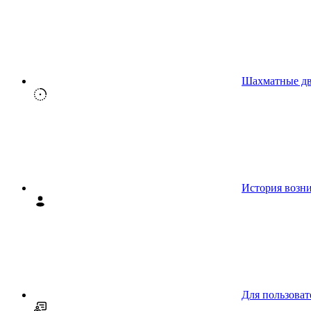
Шахматные д
История возн
Для пользоват