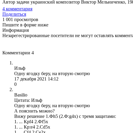
Автор задачи украинский композитор Виктор Мельниченко, 1987
4
комментария
Поделиться
1 001 просмотров
Пишите в форме ниже
Информация
Незарегестрированные посетители не могут оставлять коммента
Комментарии
4
Ильф
Одну ягодку беру, на вторую смотрю
17 декабря 2021 14:12
0
Basilio
Цитата: Ильф
Одну ягодку беру, на вторую смотрю
А пояснить можно?
Вижу решение 1.Фh5 (2.Ф:g4x) с тремя защитами:
1. ... Крf4 2.Фf5x
1. ... Кр:е4 2.Сd5x
1. ... Cf4 2.Ce2x