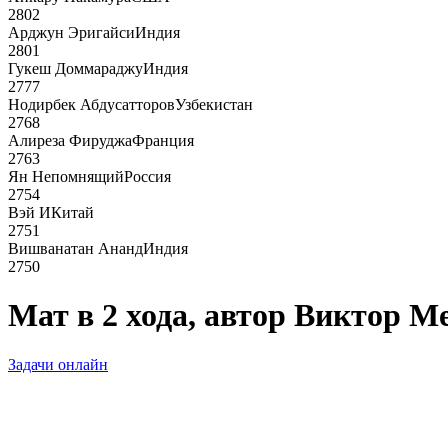
2802
Арджун Эригайси
Индия
2801
Гукеш Доммараджу
Индия
2777
Нодирбек Абдусатторов
Узбекистан
2768
Алиреза Фируджа
Франция
2763
Ян Непомнящий
Россия
2754
Вэй И
Китай
2751
Вишванатан Ананд
Индия
2750
Мат в 2 хода, автор Виктор 
Задачи онлайн