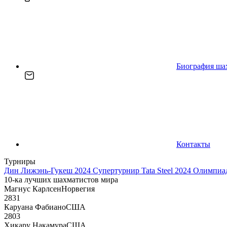
Биография ша
Контакты
Турниры
Дин Лижэнь-Гукеш 2024
Супертурнир Tata Steel 2024
Олимпиад
10-ка лучших шахматистов мира
Магнус Карлсен
Норвегия
2831
Каруана Фабиано
США
2803
Хикару Накамура
США