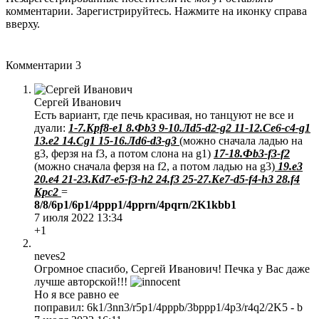
комментарии. Зарегистрируйтесь. Нажмите на иконку справа
вверху.
Комментарии
3
Сергей Иванович
Есть вариант, где печь красивая, но танцуют не все и
дуали:
1-7.Kpf8-e1 8.Фb3 9-10.Лd5-d2-g2 11-12.Сe6-c4-g1
13.e2 14.Cg1 15-16.Лd6-d3-g3
(можно сначала ладью на
g3, ферзя на f3, а потом слона на g1)
17-18.Фb3-f3-f2
(можно сначала ферзя на f2, а потом ладью на g3)
19.е3
20.е4 21-23.Kd7-e5-f3-h2 24.f3 25-27.Ke7-d5-f4-h3 28.f4
Kpc2
=
8/8/6p1/6p1/4ppp1/4pprn/4pqrn/2K1kbb1
7 июля 2022 13:34
+1
neves2
Огромное спасибо, Сергей Иванович! Печка у Вас даже
лучше авторской!!!
Но я все равно ее
поправил: 6k1/3nn3/r5p1/4pppb/3bppp1/4p3/r4q2/2K5 - b