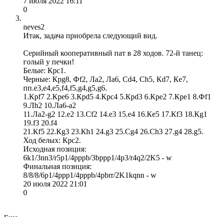
7 июля 2022 16:11
0
neves2
Итак, задача приобрела следующий вид.
Серийный кооперативный пат в 28 ходов. 72-й танец:
голый у печки!
Белые: Крc1.
Черные: Крg8, Фf2, Лa2, Лa6, Сd4, Сh5, Кd7, Кe7,
пп.e3,e4,e5,f4,f5,g4,g5,g6.
1.Крf7 2.Крe6 3.Крd5 4.Крc4 5.Крd3 6.Крe2 7.Крe1 8.Фf1
9.Лh2 10.Лa6-a2
11.Лa2-g2 12.e2 13.Сf2 14.e3 15.e4 16.Кe5 17.Кf3 18.Кg1
19.f3 20.f4
21.Кf5 22.Кg3 23.Кh1 24.g3 25.Сg4 26.Сh3 27.g4 28.g5.
Ход белых: Крc2.
Исходная позиция:
6k1/3nn3/r5p1/4pppb/3bppp1/4p3/r4q2/2K5 - w
Финальная позиция:
8/8/8/6p1/4ppp1/4pppb/4pbrr/2K1kqnn - w
20 июля 2022 21:01
0