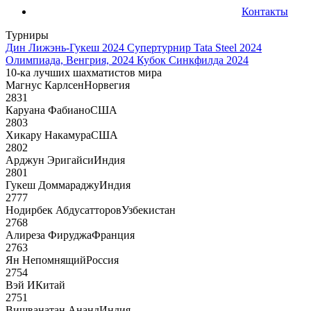
Контакты
Турниры
Дин Лижэнь-Гукеш 2024
Супертурнир Tata Steel 2024
Олимпиада, Венгрия, 2024
Кубок Синкфилда 2024
10-ка лучших шахматистов мира
Магнус Карлсен
Норвегия
2831
Каруана Фабиано
США
2803
Хикару Накамура
США
2802
Арджун Эригайси
Индия
2801
Гукеш Доммараджу
Индия
2777
Нодирбек Абдусатторов
Узбекистан
2768
Алиреза Фируджа
Франция
2763
Ян Непомнящий
Россия
2754
Вэй И
Китай
2751
Вишванатан Ананд
Индия