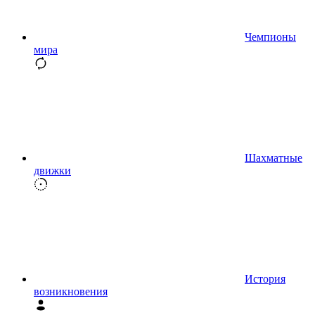
Чемпионы
мира
Шахматные
движки
История
возникновения