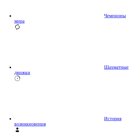
Чемпионы
мира
Шахматные
движки
История
возникновения