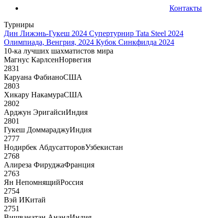
Контакты
Турниры
Дин Лижэнь-Гукеш 2024
Супертурнир Tata Steel 2024
Олимпиада, Венгрия, 2024
Кубок Синкфилда 2024
10-ка лучших шахматистов мира
Магнус Карлсен
Норвегия
2831
Каруана Фабиано
США
2803
Хикару Накамура
США
2802
Арджун Эригайси
Индия
2801
Гукеш Доммараджу
Индия
2777
Нодирбек Абдусатторов
Узбекистан
2768
Алиреза Фируджа
Франция
2763
Ян Непомнящий
Россия
2754
Вэй И
Китай
2751
Вишванатан Ананд
Индия