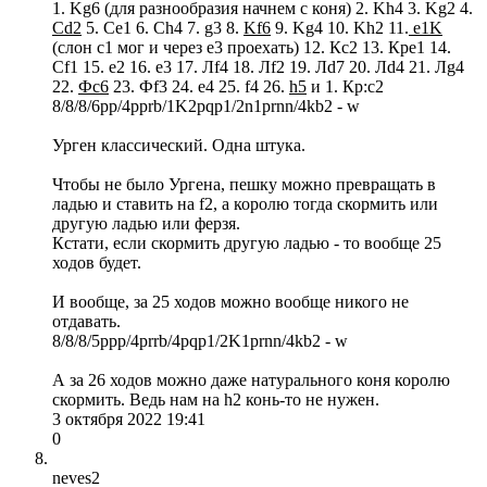
1. Kg6 (для разнообразия начнем с коня) 2. Kh4 3. Kg2 4.
Cd2
5. Ce1 6. Ch4 7. g3 8.
Kf6
9. Kg4 10. Kh2 11.
e1K
(cлон с1 мог и через е3 проехать) 12. Кс2 13. Кpe1 14.
Cf1 15. e2 16. e3 17. Лf4 18. Лf2 19. Лd7 20. Лd4 21. Лg4
22.
Фс6
23. Фf3 24. e4 25. f4 26.
h5
и 1. Кр:с2
8/8/8/6pp/4pprb/1K2pqp1/2n1prnn/4kb2 - w
Урген классический. Одна штука.
Чтобы не было Ургена, пешку можно превращать в
ладью и ставить на f2, а королю тогда скормить или
другую ладью или ферзя.
Кстати, если скормить другую ладью - то вообще 25
ходов будет.
И вообще, за 25 ходов можно вообще никого не
отдавать.
8/8/8/5ppp/4prrb/4pqp1/2K1prnn/4kb2 - w
А за 26 ходов можно даже натурального коня королю
скормить. Ведь нам на h2 конь-то не нужен.
3 октября 2022 19:41
0
neves2