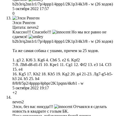
b2b3r/q2nn1r1/7p/4ppp1/4ppp1/2K1p3/4k3/8 - w (26 ходов)
5 октября 2022 17:57
0
Элси Ринген
Цитата: neves2
Классно!!! Спасибо!!!
Но мы все равно не
сдаемся!
b2b3r/q2nn1r1/7p/4ppp1/4ppp1/2K1p3/4k3/8 - w (26 ходов)
Та же самая собака с ушами, причем за 25 ходов.
1. g3 2. Kf6 3. Kg6 4. Cb6 5. e2 6. Kpf2
7-9. Лh8-d8-d1-f1 10. Kpe1 11. Cg1 12. Фf2 13. e3 14. Cf3
15. e4
16. Kg5 17. Kh2 18. Kh5 19. Kg2 20. g4 21-23. Лg7-g5-h5-
h3 24. h5 25. h4
8/8/8/5p2/4pppp/4pbpr/2K1pqnn/4krb1 - w
5 октября 2022 19:17
+2
neves2
Элси, без вас никуда!!!
Отчаялся я сделать
новость в квадрате с голым БК.
Пока ограничусь добавлением белой пешки.