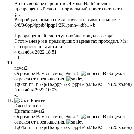
А есть вообще вариант в 24 хода. На h4 поедет
превращенный слон, а нормальный просто встанет на
g1.
Второй раз, никого не жертвуя, оказывается короче.
8/8/8/6pp/4pprb/4pqp1/2K1prnn/4kbb1 - b
Превращенный слон тут вообще мощная засада!
Этот маневр и в предыдущих вариантах проходил. Мы
его просто не заметили.
4 октября 2022 18:51
+1
neves2
Огромное Вам спасибо, Элси!!!
В общем, я
отрекся от превращения.
1q6/br1nn1r1/7p/1b2ppp1/2k1ppp1/4p3/8/2K5 - b (26 ходов)
5 октября 2022 10:03
-1
Элси Ринген
Цитата: neves2
Огромное Вам спасибо, Элси!!!
В общем, я
отрекся от превращения.
1q6/br1nn1r1/7p/1b2ppp1/2k1ppp1/4p3/8/2K5 - b (26 ходов)