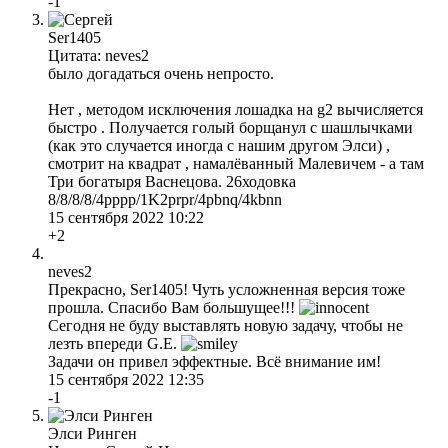
-1
Ser1405
Цитата: neves2
было догадаться очень непросто.
Нет , методом исключения лошадка на g2 вычисляется
быстро . Получается голый борщанул с шашлычками
(как это случается иногда с нашим другом Элси) ,
смотрит на квадрат , намалёванный Малевичем - а там
Три богатыря Васнецова. 26ходовка
8/8/8/8/4pppp/1K2prpr/4pbnq/4kbnn
15 сентября 2022 10:22
+2
neves2
Прекрасно, Ser1405! Чуть усложненная версия тоже
прошла. Спасибо Вам большущее!!!
Сегодня не буду выставлять новую задачу, чтобы не
лезть впереди G.E.
Задачи он привел эффектные. Всё внимание им!
15 сентября 2022 12:35
-1
Элси Ринген