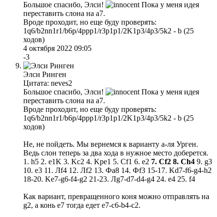
Большое спасибо, Элси!
Пока у меня идея
переставить слона на a7.
Вроде проходит, но еще буду проверять:
1q6/b2nn1r1/b6p/4ppp1/r3p1p1/2K1p3/4p3/5k2 - b (25
ходов)
4 октября 2022 09:05
-3
Элси Ринген
Цитата: neves2
Большое спасибо, Элси!
Пока у меня идея
переставить слона на a7.
Вроде проходит, но еще буду проверять:
1q6/b2nn1r1/b6p/4ppp1/r3p1p1/2K1p3/4p3/5k2 - b (25
ходов)
Не, не пойдеть. Мы вернемся к варианту а-ля Урген.
Ведь слон теперь за два хода в нужное место доберется.
1. h5 2. e1K 3. Kc2 4. Kpe1 5. Cf1 6. e2
7. Cf2 8. Ch4
9. g3
10. e3 11. Лf4 12. Лf2 13. Фа8 14. Фf3 15-17. Kd7-f6-g4-h2
18-20. Ke7-g6-f4-g2 21-23. Лg7-d7-d4-g4 24. e4 25. f4
Как вариант, превращенного коня можно отправлять на
g2, а конь е7 тогда едет е7-с6-b4-c2.