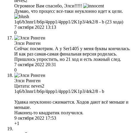
neves2
Огромное Вам спасибо, Элси!!!!!
Думаю, что процесс все-таки неуклонно идет к цели.
1q6/b3nnr1/b6p/4ppp1/4ppp1/2K1p3/4rk2/8 - b (23 хода)
7 октября 2022 13:13
0
Элси Ринген
Сейчас посмотрим. А у Ser1405 у меня буквы кончилась.
И как раз самая-самая финальная версия родилась.
Пришлось упростить, но 21 ход и есть ложный след.
7 октября 2022 20:31
0
Элси Ринген
Цитата: neves2
1q6/b3nnr1/b6p/4ppp1/4ppp1/2K1p3/4rk2/8 - b
Удавка неуклонно сжимается. Ходов дают всё меньше и
меньше.
Наконец-то квадратик получился.
9 октября 2022 17:53
+1