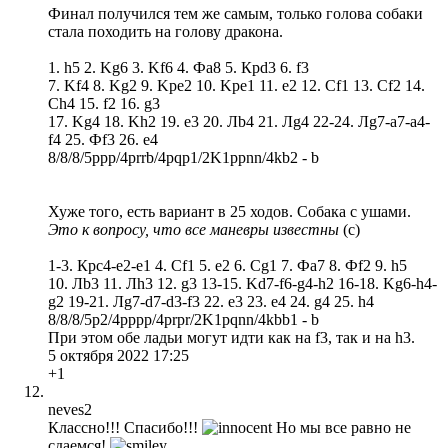
Финал получился тем же самым, только голова собаки
стала походить на голову дракона.
1. h5 2. Kg6 3. Kf6 4. Фа8 5. Крd3 6. f3
7. Kf4 8. Kg2 9. Kpe2 10. Kpe1 11. e2 12. Cf1 13. Cf2 14.
Ch4 15. f2 16. g3
17. Kg4 18. Kh2 19. e3 20. Лb4 21. Лg4 22-24. Лg7-a7-a4-
f4 25. Фf3 26. e4
8/8/8/5ppp/4prrb/4pqp1/2K1ppnn/4kb2 - b
Хуже того, есть вариант в 25 ходов. Собака с ушами.
Это к вопросу, что все маневры известны
(с)
1-3. Крс4-е2-е1 4. Cf1 5. e2 6. Cg1 7. Фа7 8. Фf2 9. h5
10. Лb3 11. Лh3 12. g3 13-15. Kd7-f6-g4-h2 16-18. Kg6-h4-
g2 19-21. Лg7-d7-d3-f3 22. e3 23. e4 24. g4 25. h4
8/8/8/5p2/4pppp/4prpr/2K1pqnn/4kbb1 - b
При этом обе ладьи могут идти как на f3, так и на h3.
5 октября 2022 17:25
+1
neves2
Классно!!! Спасибо!!!
Но мы все равно не
сдаемся!