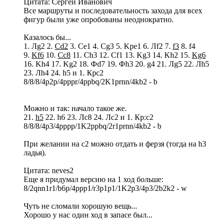
Цитата: Сергей Иванович
Все маршруты и последовательность захода для всех
фигур были уже опробованы неоднократно.
Казалось бы...
1. Лg2 2.
Cd2
3. Ce1 4. Cg3 5. Kpe1 6. Лf2 7.
f3
8. f4
9.
Kf6
10.
Cc8
11. Ch3 12. Cf1 13. Kg3 14. Kh2 15.
Kg6
16. Kh4 17. Kg2 18. Фd7 19. Фh3 20. g4 21. Лg5 22. Лh5
23. Лh4 24. h5 и 1. Крс2
8/8/8/4p2p/4pppr/4ppbq/2K1prnn/4kb2 - b
Можно и так: начало такое же.
21.
h5
22. h6 23. Лс8 24. Лс2 и 1. Кр:с2
8/8/8/4p3/4pppp/1K2ppbq/2r1prnn/4kb2 - b
При желании на с2 можно отдать и ферзя (тогда на h3
ладья).
Цитата: neves2
Еще я придумал версию на 1 ход больше:
8/2qnn1r1/b6p/4ppp1/r3p1p1/1K2p3/4p3/2b2k2 - w
Чуть не сломали хорошую вещь...
Хорошо у нас один ход в запасе был...