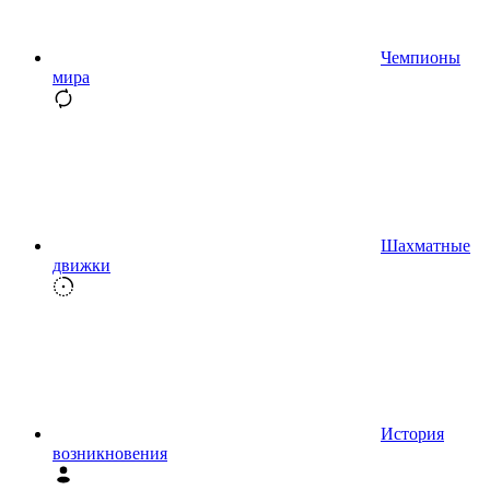
Чемпионы
мира
Шахматные
движки
История
возникновения