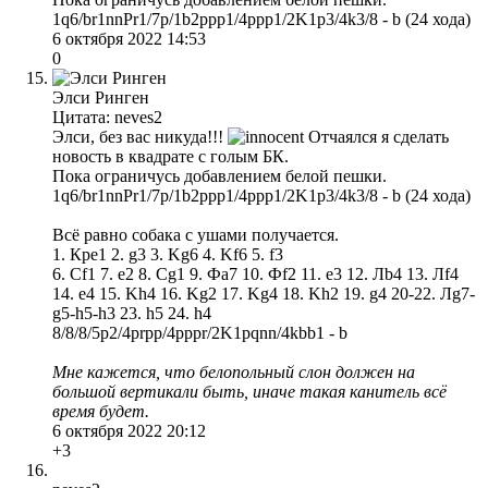
1q6/br1nnPr1/7p/1b2ppp1/4ppp1/2K1p3/4k3/8 - b (24 хода)
6 октября 2022 14:53
0
Элси Ринген
Цитата: neves2
Элси, без вас никуда!!!
Отчаялся я сделать
новость в квадрате с голым БК.
Пока ограничусь добавлением белой пешки.
1q6/br1nnPr1/7p/1b2ppp1/4ppp1/2K1p3/4k3/8 - b (24 хода)
Всё равно собака с ушами получается.
1. Кре1 2. g3 3. Kg6 4. Kf6 5. f3
6. Сf1 7. e2 8. Cg1 9. Фа7 10. Фf2 11. e3 12. Лb4 13. Лf4
14. e4 15. Kh4 16. Kg2 17. Kg4 18. Kh2 19. g4 20-22. Лg7-
g5-h5-h3 23. h5 24. h4
8/8/8/5p2/4prpp/4pppr/2K1pqnn/4kbb1 - b
Мне кажется, что белопольный слон должен на
большой вертикали быть, иначе такая канитель всё
время будет.
6 октября 2022 20:12
+3