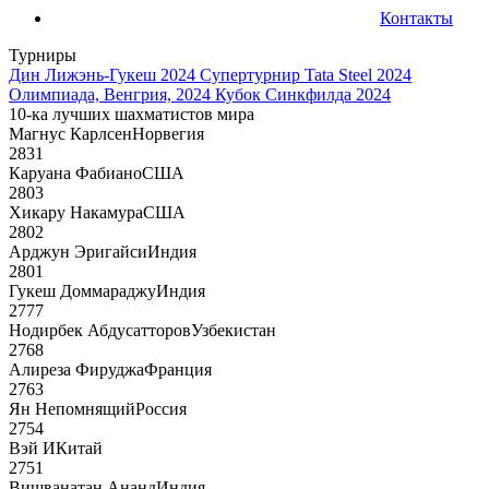
Контакты
Турниры
Дин Лижэнь-Гукеш 2024
Супертурнир Tata Steel 2024
Олимпиада, Венгрия, 2024
Кубок Синкфилда 2024
10-ка лучших шахматистов мира
Магнус Карлсен
Норвегия
2831
Каруана Фабиано
США
2803
Хикару Накамура
США
2802
Арджун Эригайси
Индия
2801
Гукеш Доммараджу
Индия
2777
Нодирбек Абдусатторов
Узбекистан
2768
Алиреза Фируджа
Франция
2763
Ян Непомнящий
Россия
2754
Вэй И
Китай
2751
Вишванатан Ананд
Индия