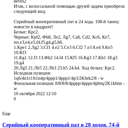
neves2
Итак, с колоссальной помощью друзей задача приобрела
следующий вид.
Серийный кооперативный пат в 24 хода. 108-й танец:
новости в квадрате!
Белые: Крc2.
Черные: Крf2, Фb8, Лe2, Лg7, Сa6, Сd2, Кc6, Кe7,
пп.e3,e4,e5,f4,f5,g4,g5,h6.
1.Крe1 2.Лg2 3.Сf1 4.e2 5.Сe3 6.Сf2 7.e3 8.e4 9.Кe5
10.Кf3
11.Кg1 12.f3 13.Фh2 14.f4 15.Кf5 16.Кg3 17.Кh1 18.g3
19.g4
20.Лg5 21.Лh5 22.Лh3 23.h5 24.h4. Ход белых: Крc2.
Исходная позиция:
1q6/4n1r1/b1n4p/4ppp1/4ppp1/4p3/2Kbrk2/8 - w
Финальная позиция: 8/8/8/8/4pppp/4pppr/4pbrq/2K1kbnn -
w
10 октября 2022 12:10
0
Еще
Серийный кооперативный пат в 28 ходов. 74-й